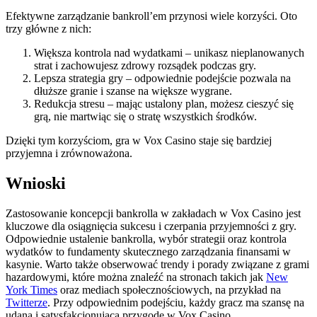
Efektywne zarządzanie bankroll’em przynosi wiele korzyści. Oto
trzy główne z nich:
Większa kontrola nad wydatkami – unikasz nieplanowanych
strat i zachowujesz zdrowy rozsądek podczas gry.
Lepsza strategia gry – odpowiednie podejście pozwala na
dłuższe granie i szanse na większe wygrane.
Redukcja stresu – mając ustalony plan, możesz cieszyć się
grą, nie martwiąc się o stratę wszystkich środków.
Dzięki tym korzyściom, gra w Vox Casino staje się bardziej
przyjemna i zrównoważona.
Wnioski
Zastosowanie koncepcji bankrolla w zakładach w Vox Casino jest
kluczowe dla osiągnięcia sukcesu i czerpania przyjemności z gry.
Odpowiednie ustalenie bankrolla, wybór strategii oraz kontrola
wydatków to fundamenty skutecznego zarządzania finansami w
kasynie. Warto także obserwować trendy i porady związane z grami
hazardowymi, które można znaleźć na stronach takich jak
New
York Times
oraz mediach społecznościowych, na przykład na
Twitterze
. Przy odpowiednim podejściu, każdy gracz ma szansę na
udaną i satysfakcjonującą przygodę w Vox Casino.