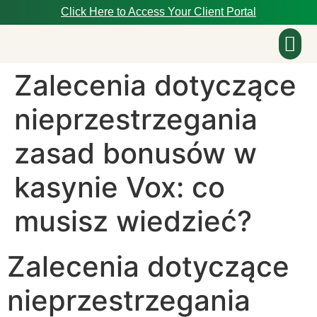
Click Here to Access Your Client Portal
Zalecenia dotyczące
About Us
nieprzestrzegania
zasad bonusów w
kasynie Vox: co
musisz wiedzieć?
Zalecenia dotyczące
nieprzestrzegania