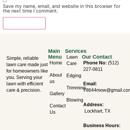
Save my name, email, and website in this browser for
the next time I comment.
Main
Services
Menu
Our Contact
Lawn
Simple, reliable
Home
Phone No:
(512)
Care
lawn care made just
227-0811
for homeowners like
About
Edging
you. Serving your
us
lawn with efficient
Email:
Trimming
care & precision.
78644mow@gmail.co
Gallery
Blowing
Address:
Contact
Lockhart, TX
Us
Business Hours: