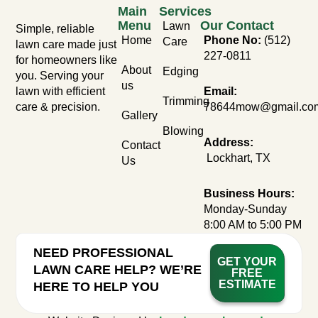
Main
Services
Menu
Our Contact
Lawn
Simple, reliable
Home
Phone No:
(512)
Care
lawn care made just
227-0811
for homeowners like
About
Edging
you. Serving your
us
lawn with efficient
Email:
Trimming
care & precision.
78644mow@gmail.co
Gallery
Blowing
Address:
Contact
Lockhart, TX
Us
Business Hours:
Monday-Sunday
8:00 AM to 5:00 PM
NEED PROFESSIONAL
GET YOUR
LAWN CARE HELP? WE’RE
FREE
ESTIMATE
HERE TO HELP YOU