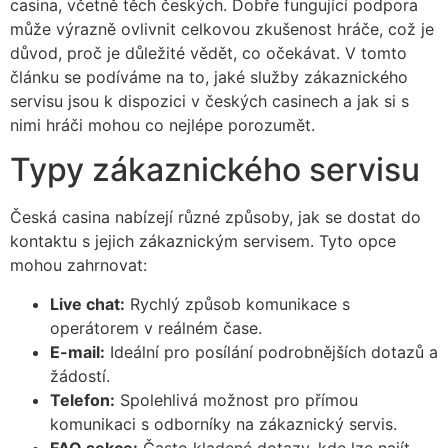
casina, včetně těch českých. Dobře fungující podpora
může výrazně ovlivnit celkovou zkušenost hráče, což je
důvod, proč je důležité vědět, co očekávat. V tomto
článku se podíváme na to, jaké služby zákaznického
servisu jsou k dispozici v českých casinech a jak si s
nimi hráči mohou co nejlépe porozumět.
Typy zákaznického servisu
Česká casina nabízejí různé způsoby, jak se dostat do
kontaktu s jejich zákaznickým servisem. Tyto opce
mohou zahrnovat:
Live chat:
Rychlý způsob komunikace s
operátorem v reálném čase.
E-mail:
Ideální pro posílání podrobnějších dotazů a
žádostí.
Telefon:
Spolehlivá možnost pro přímou
komunikaci s odborníky na zákaznický servis.
FAQ sekce:
Často kladené dotazy, kde lze najít