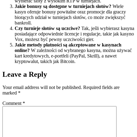
wybierać sloty z wysokim RTP w turniejach.
Jakie bonusy są dostępne w turniejach slotów?
Wiele
kasyn oferuje bonusy powitalne oraz promocje dla graczy
biorących udział w turniejach slotów, co może zwiększyć
bankroll.
Czy turnieje slotów są uczciwe?
Tak, jeśli wybierasz kasyna
posiadające odpowiednie licencje i regulacje, takie jak kasyno
Vox, możesz być pewny uczciwości gier.
Jakie metody płatności są akceptowane w kasynach
online?
W zależności od wybranego kasyna, można używać
kart kredytowych, e-portfeli (PayPal, Skrill), a nawet
kryptowalut, takich jak Bitcoin.
Leave a Reply
Your email address will not be published.
Required fields are
marked
*
Comment
*