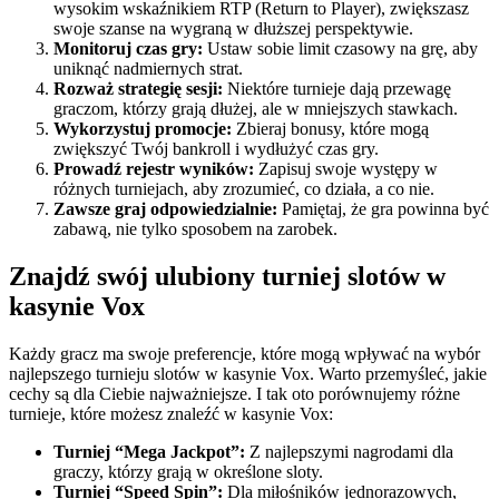
wysokim wskaźnikiem RTP (Return to Player), zwiększasz
swoje szanse na wygraną w dłuższej perspektywie.
Monitoruj czas gry:
Ustaw sobie limit czasowy na grę, aby
uniknąć nadmiernych strat.
Rozważ strategię sesji:
Niektóre turnieje dają przewagę
graczom, którzy grają dłużej, ale w mniejszych stawkach.
Wykorzystuj promocje:
Zbieraj bonusy, które mogą
zwiększyć Twój bankroll i wydłużyć czas gry.
Prowadź rejestr wyników:
Zapisuj swoje występy w
różnych turniejach, aby zrozumieć, co działa, a co nie.
Zawsze graj odpowiedzialnie:
Pamiętaj, że gra powinna być
zabawą, nie tylko sposobem na zarobek.
Znajdź swój ulubiony turniej slotów w
kasynie Vox
Każdy gracz ma swoje preferencje, które mogą wpływać na wybór
najlepszego turnieju slotów w kasynie Vox. Warto przemyśleć, jakie
cechy są dla Ciebie najważniejsze. I tak oto porównujemy różne
turnieje, które możesz znaleźć w kasynie Vox:
Turniej “Mega Jackpot”:
Z najlepszymi nagrodami dla
graczy, którzy grają w określone sloty.
Turniej “Speed Spin”:
Dla miłośników jednorazowych,