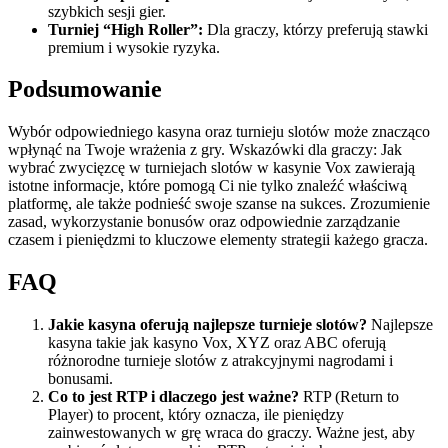
szybkich sesji gier.
Turniej “High Roller”:
Dla graczy, którzy preferują stawki
premium i wysokie ryzyka.
Podsumowanie
Wybór odpowiedniego kasyna oraz turnieju slotów może znacząco
wpłynąć na Twoje wrażenia z gry. Wskazówki dla graczy: Jak
wybrać zwycięzcę w turniejach slotów w kasynie Vox zawierają
istotne informacje, które pomogą Ci nie tylko znaleźć właściwą
platformę, ale także podnieść swoje szanse na sukces. Zrozumienie
zasad, wykorzystanie bonusów oraz odpowiednie zarządzanie
czasem i pieniędzmi to kluczowe elementy strategii każego gracza.
FAQ
Jakie kasyna oferują najlepsze turnieje slotów?
Najlepsze
kasyna takie jak kasyno Vox, XYZ oraz ABC oferują
różnorodne turnieje slotów z atrakcyjnymi nagrodami i
bonusami.
Co to jest RTP i dlaczego jest ważne?
RTP (Return to
Player) to procent, który oznacza, ile pieniędzy
zainwestowanych w grę wraca do graczy. Ważne jest, aby