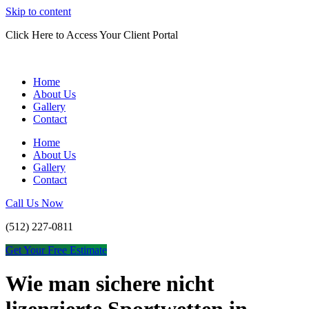
Skip to content
Click Here to Access Your Client Portal
Home
About Us
Gallery
Contact
Home
About Us
Gallery
Contact
Call Us Now
(512) 227-0811
Get Your Free Estimate
Wie man sichere nicht