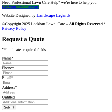
Need Professional Lawn Care Help? we’re here to help you
Get Your Free Estimate
Website Designed by
Landscape Legends
©Copyright 2025 Lockhart Lawn Care –
All Rights Reserved /
Privacy Policy
Request a Quote
"
*
" indicates required fields
Name
*
Phone
*
Email
*
Address
*
Untitled