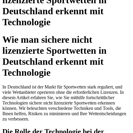
lizenzierte Sportwetten in
Deutschland erkennt mit
Technologie
Wie man sichere nicht
lizenzierte Sportwetten in
Deutschland erkennt mit
Technologie
In Deutschland ist der Markt für Sportwetten stark reguliert, und
viele Wettanbieter operieren ohne die erforderlichen Lizenzen. In
diesem Artikel erfahren Sie, wie Sie mithilfe fortschrittlicher
Technologien sichere nicht lizenzierte Sportwetten erkennen
können. Wir beleuchten verschiedene Techniken und Tools, die
Ihnen helfen, Risiken zu minimieren und Ihre Wettentscheidungen
zu verbessern.
Die Rolle der Technologie bei der