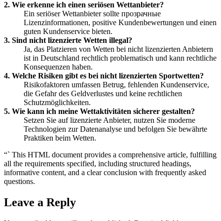
2. Wie erkenne ich einen seriösen Wettanbieter?
Ein seriöser Wettanbieter sollte прозрачные
Lizenzinformationen, positive Kundenbewertungen und einen
guten Kundenservice bieten.
3. Sind nicht lizenzierte Wetten illegal?
Ja, das Platzieren von Wetten bei nicht lizenzierten Anbietern
ist in Deutschland rechtlich problematisch und kann rechtliche
Konsequenzen haben.
4. Welche Risiken gibt es bei nicht lizenzierten Sportwetten?
Risikofaktoren umfassen Betrug, fehlenden Kundenservice,
die Gefahr des Geldverlustes und keine rechtlichen
Schutzmöglichkeiten.
5. Wie kann ich meine Wettaktivitäten sicherer gestalten?
Setzen Sie auf lizenzierte Anbieter, nutzen Sie moderne
Technologien zur Datenanalyse und befolgen Sie bewährte
Praktiken beim Wetten.
“` This HTML document provides a comprehensive article, fulfilling
all the requirements specified, including structured headings,
informative content, and a clear conclusion with frequently asked
questions.
Leave a Reply