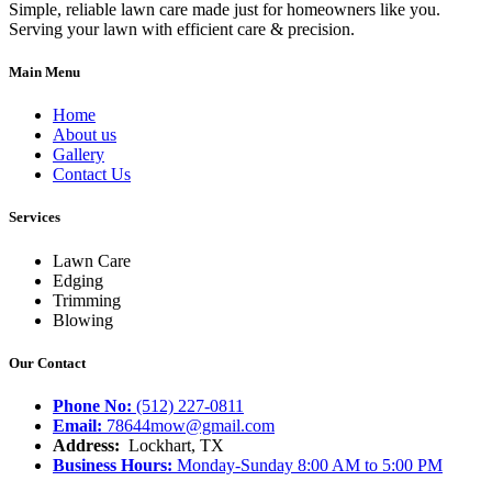
Simple, reliable lawn care made just for homeowners like you.
Serving your lawn with efficient care & precision.
Main Menu
Home
About us
Gallery
Contact Us
Services
Lawn Care
Edging
Trimming
Blowing
Our Contact
Phone No:
(512) 227-0811
Email:
78644mow@gmail.com
Address:
Lockhart, TX
Business Hours:
Monday-Sunday 8:00 AM to 5:00 PM