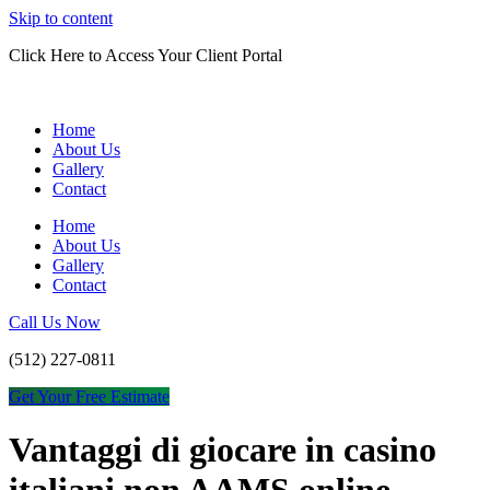
Skip to content
Click Here to Access Your Client Portal
Home
About Us
Gallery
Contact
Home
About Us
Gallery
Contact
Call Us Now
(512) 227-0811
Get Your Free Estimate
Vantaggi di giocare in casino