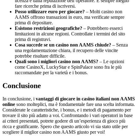
licenza e dalla reputazione dell’operatore. È sempre meglio
fare ricerche prima di iscriversi.
Posso utilizzare euro per giocare?
– Molti casino non
AAMS offrono transazioni in euro, ma verificate sempre
prima di depositare.
Esistono restrizioni geografiche?
– Potrebbero esserci
limitazioni in alcune regioni. Controllate i termini del sito
prima di registravi.
Cosa succede se un casino non AAMS chiude?
– Senza
una regolamentazione chiara, il recupero delle vincite
potrebbe risultare difficile.
Quali sono i migliori casino non AAMS?
– Le opzioni
come CasinoX, LuckyStar e SpinPalace sono fra le più
raccomandate per la varietà e i bonus.
Conclusione
In conclusione, i
vantaggi di giocare in casino italiani non AAMS
online
sono molteplici, ma è fondamentale fare una scelta informata.
Considerate le caratteristiche, i bonus, e i metodi di pagamento per
trovare il sito più adatto a voi. Confrontando i vari operatori in base
ai criteri presentati, potrete godere di un’esperienza di gioco più
ricca e gratificante. Spero che questo articolo vi sia stato utile per
scegliere il miglior casino non AAMS giusto per voi!