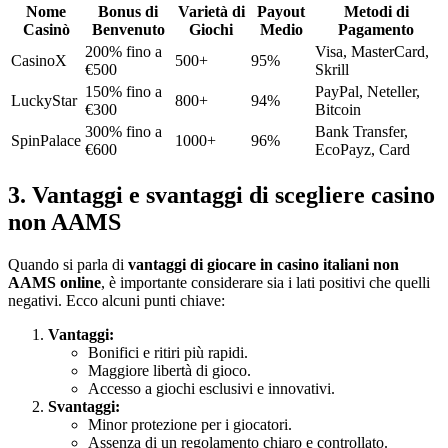
Nome
Bonus di
Varietà di
Payout
Metodi di
Casinò
Benvenuto
Giochi
Medio
Pagamento
200% fino a
Visa, MasterCard,
CasinoX
500+
95%
€500
Skrill
150% fino a
PayPal, Neteller,
LuckyStar
800+
94%
€300
Bitcoin
300% fino a
Bank Transfer,
SpinPalace
1000+
96%
€600
EcoPayz, Card
3. Vantaggi e svantaggi di scegliere casino
non AAMS
Quando si parla di
vantaggi di giocare in casino italiani non
AAMS online
, è importante considerare sia i lati positivi che quelli
negativi. Ecco alcuni punti chiave:
Vantaggi:
Bonifici e ritiri più rapidi.
Maggiore libertà di gioco.
Accesso a giochi esclusivi e innovativi.
Svantaggi:
Minor protezione per i giocatori.
Assenza di un regolamento chiaro e controllato.