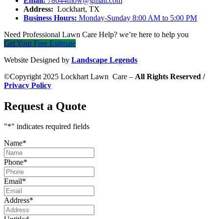
Email:
78644mow@gmail.com
Address:
Lockhart, TX
Business Hours:
Monday-Sunday 8:00 AM to 5:00 PM
Need Professional Lawn Care Help? we’re here to help you
Get Your Free Estimate
Website Designed by
Landscape Legends
©Copyright 2025 Lockhart Lawn Care –
All Rights Reserved /
Privacy Policy
Request a Quote
"
*
" indicates required fields
Name
*
Phone
*
Email
*
Address
*