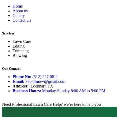
Home
About us
Gallery
Contact Us
Services
Lawn Care
Edging
Trimming
Blowing
Our Contact
Phone No:
(512) 227-0811
Email:
78644mow@gmail.com
Address:
Lockhart, TX
Business Hours:
Monday-Sunday 8:00 AM to 5:00 PM
Need Professional Lawn Care Help? we’re here to help you