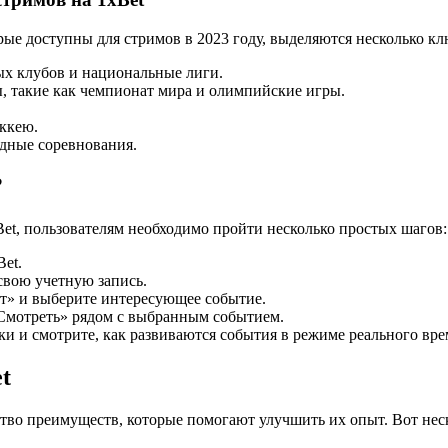
ые доступны для стримов в 2023 году, выделяются несколько кл
х клубов и национальные лиги.
 такие как чемпионат мира и олимпийские игры.
ккею.
дные соревнования.
?
et, пользователям необходимо пройти несколько простых шагов:
Bet.
свою учетную запись.
т» и выберите интересующее событие.
мотреть» рядом с выбранным событием.
ки и смотрите, как развиваются события в режиме реального вре
t
тво преимуществ, которые помогают улучшить их опыт. Вот нес