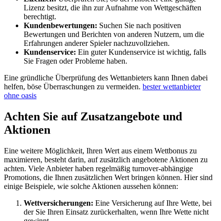
Lizenz besitzt, die ihn zur Aufnahme von Wettgeschäften
berechtigt.
Kundenbewertungen:
Suchen Sie nach positiven
Bewertungen und Berichten von anderen Nutzern, um die
Erfahrungen anderer Spieler nachzuvollziehen.
Kundenservice:
Ein guter Kundenservice ist wichtig, falls
Sie Fragen oder Probleme haben.
Eine gründliche Überprüfung des Wettanbieters kann Ihnen dabei
helfen, böse Überraschungen zu vermeiden.
bester wettanbieter
ohne oasis
Achten Sie auf Zusatzangebote und
Aktionen
Eine weitere Möglichkeit, Ihren Wert aus einem Wettbonus zu
maximieren, besteht darin, auf zusätzlich angebotene Aktionen zu
achten. Viele Anbieter haben regelmäßig turnover-abhängige
Promotions, die Ihnen zusätzlichen Wert bringen können. Hier sind
einige Beispiele, wie solche Aktionen aussehen können:
Wettversicherungen:
Eine Versicherung auf Ihre Wette, bei
der Sie Ihren Einsatz zurückerhalten, wenn Ihre Wette nicht
gewinnt.