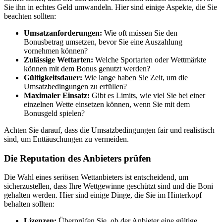
Sie ihn in echtes Geld umwandeln. Hier sind einige Aspekte, die Sie
beachten sollten:
Umsatzanforderungen:
Wie oft müssen Sie den
Bonusbetrag umsetzen, bevor Sie eine Auszahlung
vornehmen können?
Zulässige Wettarten:
Welche Sportarten oder Wettmärkte
können mit dem Bonus genutzt werden?
Gültigkeitsdauer:
Wie lange haben Sie Zeit, um die
Umsatzbedingungen zu erfüllen?
Maximaler Einsatz:
Gibt es Limits, wie viel Sie bei einer
einzelnen Wette einsetzen können, wenn Sie mit dem
Bonusgeld spielen?
Achten Sie darauf, dass die Umsatzbedingungen fair und realistisch
sind, um Enttäuschungen zu vermeiden.
Die Reputation des Anbieters prüfen
Die Wahl eines seriösen Wettanbieters ist entscheidend, um
sicherzustellen, dass Ihre Wettgewinne geschützt sind und die Boni
gehalten werden. Hier sind einige Dinge, die Sie im Hinterkopf
behalten sollten:
Lizenzen:
Überprüfen Sie, ob der Anbieter eine gültige