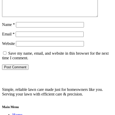
Name
*
Email
*
Website
Save my name, email, and website in this browser for the next
time I comment.
Simple, reliable lawn care made just for homeowners like you.
Serving your lawn with efficient care & precision.
Main Menu
Home