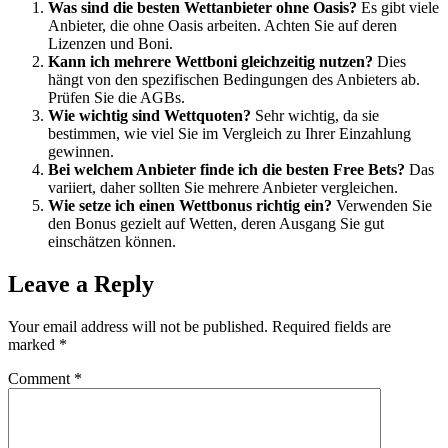
Was sind die besten Wettanbieter ohne Oasis?
Es gibt viele
Anbieter, die ohne Oasis arbeiten. Achten Sie auf deren
Lizenzen und Boni.
Kann ich mehrere Wettboni gleichzeitig nutzen?
Dies
hängt von den spezifischen Bedingungen des Anbieters ab.
Prüfen Sie die AGBs.
Wie wichtig sind Wettquoten?
Sehr wichtig, da sie
bestimmen, wie viel Sie im Vergleich zu Ihrer Einzahlung
gewinnen.
Bei welchem Anbieter finde ich die besten Free Bets?
Das
variiert, daher sollten Sie mehrere Anbieter vergleichen.
Wie setze ich einen Wettbonus richtig ein?
Verwenden Sie
den Bonus gezielt auf Wetten, deren Ausgang Sie gut
einschätzen können.
Leave a Reply
Your email address will not be published.
Required fields are
marked
*
Comment
*