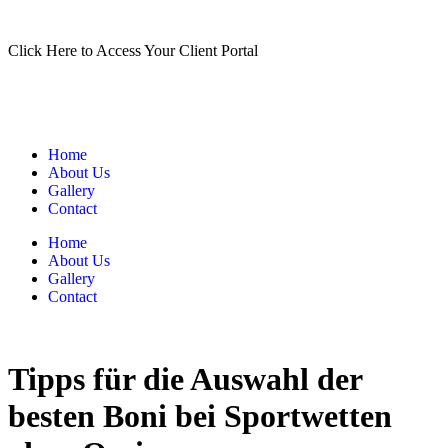
Click Here to Access Your Client Portal
Home
About Us
Gallery
Contact
Home
About Us
Gallery
Contact
Tipps für die Auswahl der
besten Boni bei Sportwetten