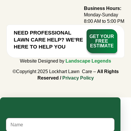
Business Hours:
Monday-Sunday
8:00 AM to 5:00 PM
NEED PROFESSIONAL
GET YOUR
LAWN CARE HELP? WE’RE
FREE
ESTIMATE
HERE TO HELP YOU
Website Designed by
Landscape Legends
©Copyright 2025 Lockhart Lawn Care –
All Rights
Reserved /
Privacy Policy