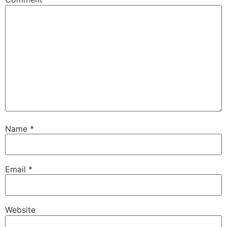
Name
*
Email
*
Website