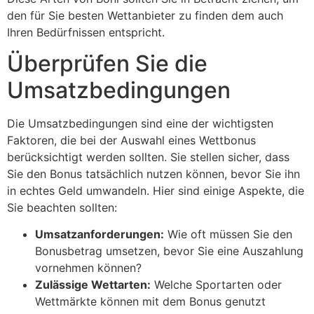
den für Sie besten Wettanbieter zu finden dem auch
Ihren Bedürfnissen entspricht.
Überprüfen Sie die
Umsatzbedingungen
Die Umsatzbedingungen sind eine der wichtigsten
Faktoren, die bei der Auswahl eines Wettbonus
berücksichtigt werden sollten. Sie stellen sicher, dass
Sie den Bonus tatsächlich nutzen können, bevor Sie ihn
in echtes Geld umwandeln. Hier sind einige Aspekte, die
Sie beachten sollten:
Umsatzanforderungen:
Wie oft müssen Sie den
Bonusbetrag umsetzen, bevor Sie eine Auszahlung
vornehmen können?
Zulässige Wettarten:
Welche Sportarten oder
Wettmärkte können mit dem Bonus genutzt