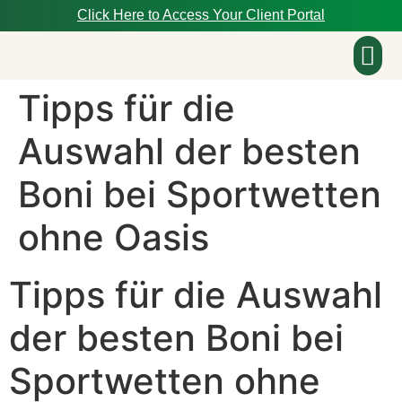
Click Here to Access Your Client Portal
Tipps für die
About Us
Auswahl der besten
Boni bei Sportwetten
ohne Oasis
Tipps für die Auswahl
der besten Boni bei
Sportwetten ohne