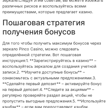
зеркале.Следуя этим советам, вы можете избежать
различных рисков и воспользуйтесь всеми
преимуществами, которые предлагает казино.
Пошаговая стратегия
получения бонусов
Для того чтобы получить максимум бонусов через
зеркало Pinco Casino, можно следовать
определённой стратегии. Вот пошаговая
инструкция:1. **Зарегистрируйтесь в казино** –
воспользуйтесь зеркалом для создания учетной
записи.2. **Изучите доступные бонусы** –
ознакомьтесь с актуальными предложениями.3.
**Сделайте первый депозит** – активируйте бонус
на первый депозит.4. **Следите за акциями** –
регулярно проверяйте раздел акций, чтобы не
пропустить выгодные предложения.5. **Используйте
кэшбэк** – если вам предоставляют кэшбэк,