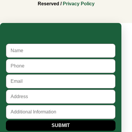
Reserved /
Privacy Policy