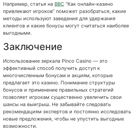
Например, статья на
BBC
“Как онлайн-казино
привлекают игроков” поможет разобраться, какие
методы используют заведения для удержания
клиентов и какие бонусы могут считаться наиболее
выгодными.
Заключение
Использование зеркала Pinco Casino — это
эффективный способ получить доступ к
многочисленным бонусам и акциям, которые
предлагает это казино. Понимание структуры
бонусов и применение правильных стратегий
позволяет игрокам существенно увеличить свои
шансы на выигрыш. Не забывайте следовать
рекомендациям экспертов и постоянно исследовать
новые предложения, чтобы не упустить выгодные
возможности.