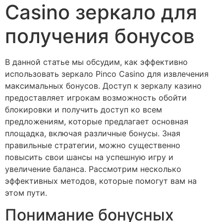
Casino зеркало для
получения бонусов
В данной статье мы обсудим, как эффективно
использовать зеркало Pinco Casino для извлечения
максимальных бонусов. Доступ к зеркалу казино
предоставляет игрокам возможность обойти
блокировки и получить доступ ко всем
предложениям, которые предлагает основная
площадка, включая различные бонусы. Зная
правильные стратегии, можно существенно
повысить свои шансы на успешную игру и
увеличение баланса. Рассмотрим несколько
эффективных методов, которые помогут вам на
этом пути.
Понимание бонусных