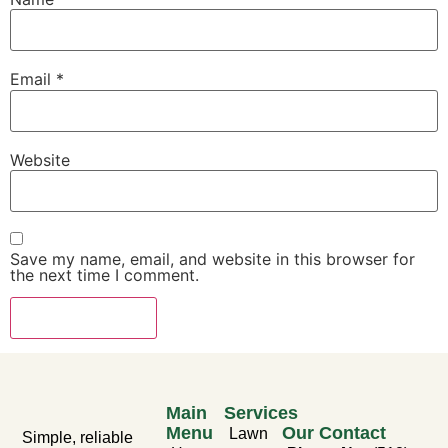
Email
*
Website
Save my name, email, and website in this browser for
the next time I comment.
Main
Services
Menu
Our Contact
Lawn
Simple, reliable