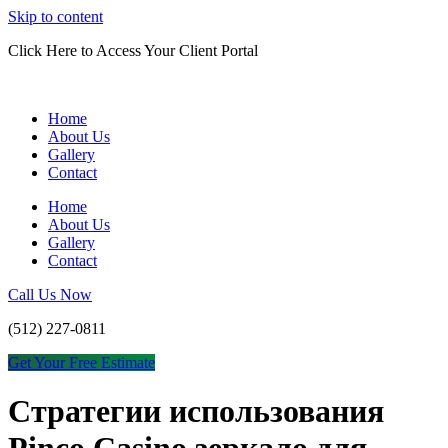
Skip to content
Click Here to Access Your Client Portal
Home
About Us
Gallery
Contact
Home
About Us
Gallery
Contact
Call Us Now
(512) 227-0811
Get Your Free Estimate
Стратегии использования