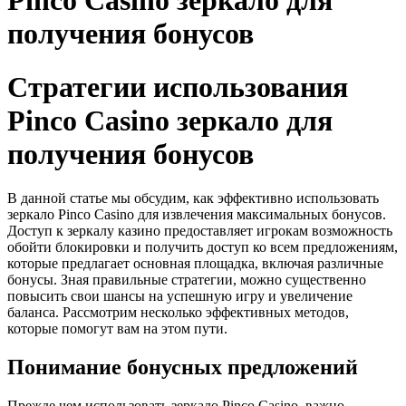
Pinco Casino зеркало для
получения бонусов
Стратегии использования
Pinco Casino зеркало для
получения бонусов
В данной статье мы обсудим, как эффективно использовать
зеркало Pinco Casino для извлечения максимальных бонусов.
Доступ к зеркалу казино предоставляет игрокам возможность
обойти блокировки и получить доступ ко всем предложениям,
которые предлагает основная площадка, включая различные
бонусы. Зная правильные стратегии, можно существенно
повысить свои шансы на успешную игру и увеличение
баланса. Рассмотрим несколько эффективных методов,
которые помогут вам на этом пути.
Понимание бонусных предложений
Прежде чем использовать зеркало Pinco Casino, важно