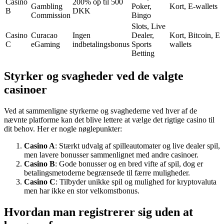
Casino
200% op til 500
Gambling
Poker,
Kort, E-wallets
B
DKK
Commission
Bingo
Slots, Live
Casino
Curacao
Ingen
Dealer,
Kort, Bitcoin, E-
C
eGaming
indbetalingsbonus
Sports
wallets
Betting
Styrker og svagheder ved de valgte
casinoer
Ved at sammenligne styrkerne og svaghederne ved hver af de
nævnte platforme kan det blive lettere at vælge det rigtige casino til
dit behov. Her er nogle nøglepunkter:
Casino A
: Stærkt udvalg af spilleautomater og live dealer spil,
men lavere bonusser sammenlignet med andre casinoer.
Casino B
: Gode bonusser og en bred vifte af spil, dog er
betalingsmetoderne begrænsede til færre muligheder.
Casino C
: Tilbyder unikke spil og mulighed for kryptovaluta
men har ikke en stor velkomstbonus.
Hvordan man registrerer sig uden at