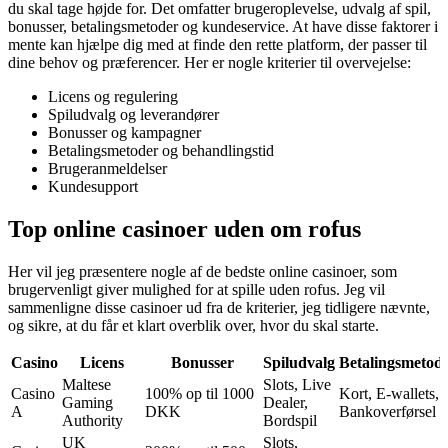
du skal tage højde for. Det omfatter brugeroplevelse, udvalg af spil,
bonusser, betalingsmetoder og kundeservice. At have disse faktorer i
mente kan hjælpe dig med at finde den rette platform, der passer til
dine behov og præferencer. Her er nogle kriterier til overvejelse:
Licens og regulering
Spiludvalg og leverandører
Bonusser og kampagner
Betalingsmetoder og behandlingstid
Brugeranmeldelser
Kundesupport
Top online casinoer uden om rofus
Her vil jeg præsentere nogle af de bedste online casinoer, som
brugervenligt giver mulighed for at spille uden rofus. Jeg vil
sammenligne disse casinoer ud fra de kriterier, jeg tidligere nævnte,
og sikre, at du får et klart overblik over, hvor du skal starte.
Casino
Licens
Bonusser
Spiludvalg
Betalingsmetod
Maltese
Slots, Live
Casino
100% op til 1000
Kort, E-wallets,
Gaming
Dealer,
A
DKK
Bankoverførsel
Authority
Bordspil
UK
Slots,