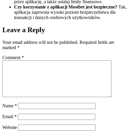
przez aplikację, a także ustalaj limity finansowe.
Czy korzystanie z aplikacji Mostbet jest bezpieczne?
Tak,
aplikacja zapewnia wysoki poziom bezpieczeństwa dla
transakcji i danych osobowych użytkowników.
Leave a Reply
Your email address will not be published.
Required fields are
marked
*
Comment
*
Name
*
Email
*
Website