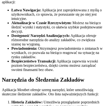
aplikacji:
Łatwa Nawigacja:
Aplikacja jest zaprojektowana z myślą o
użytkownikach, co sprawia, że poruszanie się po niej jest
intuicyjne.
Aktualizacje w Czasie Rzeczywistym:
Możesz na bieżąco
śledzić wyniki i statystyki, co ułatwia szybkie podejmowanie
decyzji.
Dostępność Narzędzi Analizujących:
Aplikacja oferuje
różnorodne narzędzia do analizy zakładów, co zwiększa
szansę na wygraną.
Powiadomienia:
Otrzymujesz powiadomienia o zmianach w
wynikach, co pozwala na bieżąco reagować na sytuację na
rynku zakładów.
Bezpieczeństwo Transakcji:
Aplikacja zapewnia wysoki
poziom bezpieczeństwa, dzięki czemu możesz zarządzać
swoimi finansami bez obaw.
Narzędzia do Śledzenia Zakładów
Aplikacja Mostbet oferuje szereg narzędzi, które umożliwiają
skuteczne śledzenie zakładów. Oto lista najważniejszych funkcji:
Historia Zakładów:
Umożliwia przeglądanie poprzednich