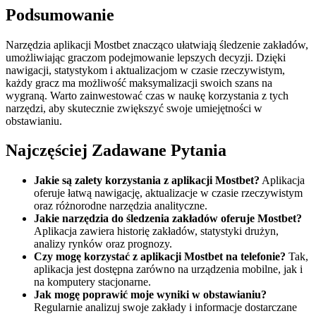
Podsumowanie
Narzędzia aplikacji Mostbet znacząco ułatwiają śledzenie zakładów,
umożliwiając graczom podejmowanie lepszych decyzji. Dzięki
nawigacji, statystykom i aktualizacjom w czasie rzeczywistym,
każdy gracz ma możliwość maksymalizacji swoich szans na
wygraną. Warto zainwestować czas w naukę korzystania z tych
narzędzi, aby skutecznie zwiększyć swoje umiejętności w
obstawianiu.
Najczęściej Zadawane Pytania
Jakie są zalety korzystania z aplikacji Mostbet?
Aplikacja
oferuje łatwą nawigację, aktualizacje w czasie rzeczywistym
oraz różnorodne narzędzia analityczne.
Jakie narzędzia do śledzenia zakładów oferuje Mostbet?
Aplikacja zawiera historię zakładów, statystyki drużyn,
analizy rynków oraz prognozy.
Czy mogę korzystać z aplikacji Mostbet na telefonie?
Tak,
aplikacja jest dostępna zarówno na urządzenia mobilne, jak i
na komputery stacjonarne.
Jak mogę poprawić moje wyniki w obstawianiu?
Regularnie analizuj swoje zakłady i informacje dostarczane