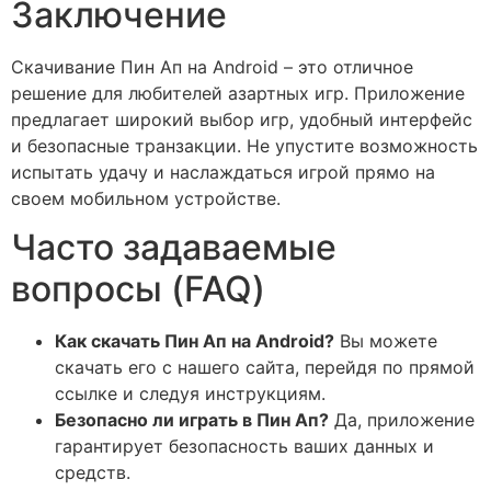
Заключение
Скачивание Пин Ап на Android – это отличное
решение для любителей азартных игр. Приложение
предлагает широкий выбор игр, удобный интерфейс
и безопасные транзакции. Не упустите возможность
испытать удачу и наслаждаться игрой прямо на
своем мобильном устройстве.
Часто задаваемые
вопросы (FAQ)
Как скачать Пин Ап на Android?
Вы можете
скачать его с нашего сайта, перейдя по прямой
ссылке и следуя инструкциям.
Безопасно ли играть в Пин Ап?
Да, приложение
гарантирует безопасность ваших данных и
средств.