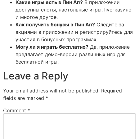
Какие игры есть в Пин Ап?
В приложении
доступны слоты, настольные игры, live-казино
и многое другое.
Как получить бонусы в Пин Ап?
Следите за
акциями в приложении и регистрируйтесь для
участия в бонусных программах.
Могу ли я играть бесплатно?
Да, приложение
предлагает демо-версии различных игр для
бесплатной игры.
Leave a Reply
Your email address will not be published.
Required
fields are marked
*
Comment
*