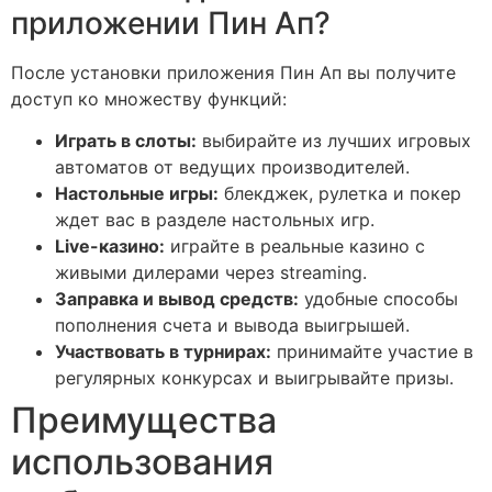
приложении Пин Ап?
После установки приложения Пин Ап вы получите
доступ ко множеству функций:
Играть в слоты:
выбирайте из лучших игровых
автоматов от ведущих производителей.
Настольные игры:
блекджек, рулетка и покер
ждет вас в разделе настольных игр.
Live-казино:
играйте в реальные казино с
живыми дилерами через streaming.
Заправка и вывод средств:
удобные способы
пополнения счета и вывода выигрышей.
Участвовать в турнирах:
принимайте участие в
регулярных конкурсах и выигрывайте призы.
Преимущества
использования