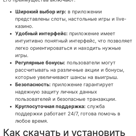
Широкий выбор игр:
в приложении
представлены слоты, настольные игры и live-
казино.
Удобный интерфейс:
приложение имеет
интуитивно понятный интерфейс, что позволяет
легко ориентироваться и находить нужные
игры.
Регулярные бонусы:
пользователи могут
рассчитывать на различные акции и бонусы,
которые увеличивают шансы на выигрыш.
Безопасность:
приложение гарантирует
надежную защиту личных данных
пользователей и безопасные транзакции.
Круглосуточная поддержка:
служба
поддержки работает 24/7, готова помочь в
любое время.
Как скачать и установить