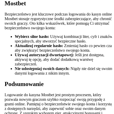
Mostbet
Bezpieczeństwo jest kluczowe podczas logowania do kasyn online.
Mostbet stosuje rygorystyczne środki zabezpieczające, aby chronić
swoich graczy. Oto kilka wskazówek, które pomogą Ci utrzymać
bezpieczeństwo swojego konta:
Wybierz silne hasło:
Używaj kombinacji liter, cyfr i znaków
specjalnych, aby stworzyć bezpieczne hasło.
Aktualizuj regularnie hasło:
Zmieniaj hasło co pewien czas
aby zwiększyć bezpieczeństwo swojego konta.
Używaj autoryzacji dwuetapowej:
Jeśli jest dostępna,
aktywuj tę opcję, aby dodać dodatkową warstwę
zabezpieczeń.
Nie udostępniaj swoich danych:
Nigdy nie dziel się swoimi
danymi logowania z nikim innym.
Podsumowanie
Logowanie do kasyna Mostbet jest prostym procesem, który
pozwala nowym graczom szybko rozpocząć swoją przygodę z
grami online. Pamiętaj o bezpieczeństwie swojego konta i korzystaj
z dostępnych narzędzi, aby zapewnić sobie oraz swoim danym
ochronę. Z szerokim wyborem gier, atrakcyjnymi bonusami i