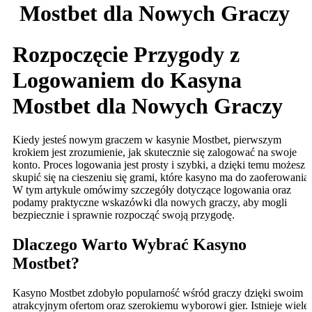
Mostbet dla Nowych Graczy
Rozpoczęcie Przygody z
Logowaniem do Kasyna
Mostbet dla Nowych Graczy
Kiedy jesteś nowym graczem w kasynie Mostbet, pierwszym
krokiem jest zrozumienie, jak skutecznie się zalogować na swoje
konto. Proces logowania jest prosty i szybki, a dzięki temu możesz
skupić się na cieszeniu się grami, które kasyno ma do zaoferowania.
W tym artykule omówimy szczegóły dotyczące logowania oraz
podamy praktyczne wskazówki dla nowych graczy, aby mogli
bezpiecznie i sprawnie rozpocząć swoją przygodę.
Dlaczego Warto Wybrać Kasyno
Mostbet?
Kasyno Mostbet zdobyło popularność wśród graczy dzięki swoim
atrakcyjnym ofertom oraz szerokiemu wyborowi gier. Istnieje wiele