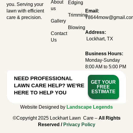
About
Edging
you. Serving your
us
lawn with efficient
Email:
Trimming
care & precision.
78644mow@gmail.co
Gallery
Blowing
Address:
Contact
Lockhart, TX
Us
Business Hours:
Monday-Sunday
8:00 AM to 5:00 PM
NEED PROFESSIONAL
GET YOUR
LAWN CARE HELP? WE’RE
FREE
ESTIMATE
HERE TO HELP YOU
Website Designed by
Landscape Legends
©Copyright 2025 Lockhart Lawn Care –
All Rights
Reserved /
Privacy Policy