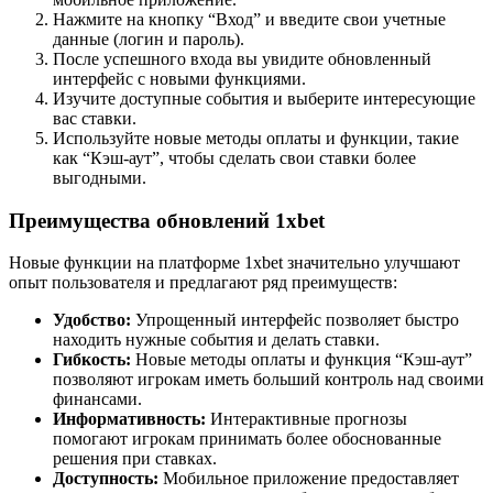
Нажмите на кнопку “Вход” и введите свои учетные
данные (логин и пароль).
После успешного входа вы увидите обновленный
интерфейс с новыми функциями.
Изучите доступные события и выберите интересующие
вас ставки.
Используйте новые методы оплаты и функции, такие
как “Кэш-аут”, чтобы сделать свои ставки более
выгодными.
Преимущества обновлений 1xbet
Новые функции на платформе 1xbet значительно улучшают
опыт пользователя и предлагают ряд преимуществ:
Удобство:
Упрощенный интерфейс позволяет быстро
находить нужные события и делать ставки.
Гибкость:
Новые методы оплаты и функция “Кэш-аут”
позволяют игрокам иметь больший контроль над своими
финансами.
Информативность:
Интерактивные прогнозы
помогают игрокам принимать более обоснованные
решения при ставках.
Доступность:
Мобильное приложение предоставляет