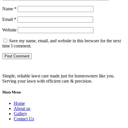
Name
*
Email
*
Website
Save my name, email, and website in this browser for the next
time I comment.
Simple, reliable lawn care made just for homeowners like you.
Serving your lawn with efficient care & precision.
Main Menu
Home
About us
Gallery
Contact Us