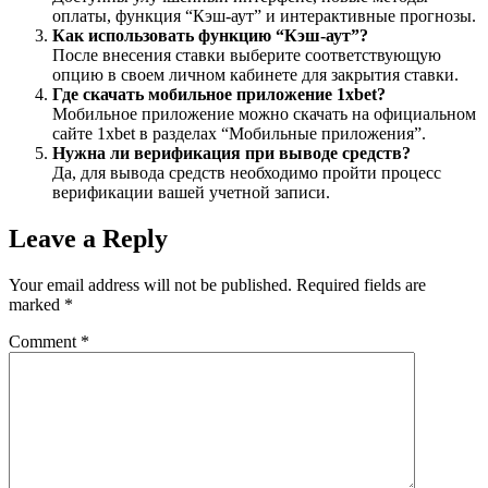
оплаты, функция “Кэш-аут” и интерактивные прогнозы.
Как использовать функцию “Кэш-аут”?
После внесения ставки выберите соответствующую
опцию в своем личном кабинете для закрытия ставки.
Где скачать мобильное приложение 1xbet?
Мобильное приложение можно скачать на официальном
сайте 1xbet в разделах “Мобильные приложения”.
Нужна ли верификация при выводе средств?
Да, для вывода средств необходимо пройти процесс
верификации вашей учетной записи.
Leave a Reply
Your email address will not be published.
Required fields are
marked
*
Comment
*