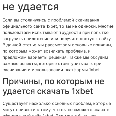
не удается
Если вы столкнулись с проблемой скачивания
официального сайта 1xbet, то вы не одиноки. Многие
пользователи испытывают трудности при попытке
загрузить приложение или получить доступ к сайту.
В данной статье мы рассмотрим основные причины,
по которым может возникать проблема, и
предложим варианты решения. Также мы обсудим
важные аспекты, которые стоит учитывать при
скачивании и использовании платформы 1xbet.
Причины, по которым не
удается скачать 1xbet
Существует несколько основных проблем, которые
могут привести к тому, что вы не сможете скачать
официальный сайт 1xbet. Это могут быть как