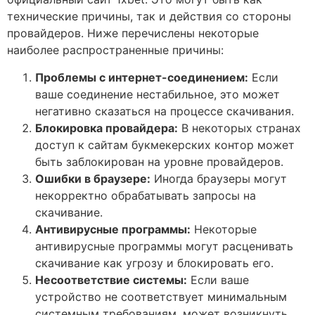
технические причины, так и действия со стороны
провайдеров. Ниже перечислены некоторые
наиболее распространенные причины:
Проблемы с интернет-соединением:
Если
ваше соединение нестабильное, это может
негативно сказаться на процессе скачивания.
Блокировка провайдера:
В некоторых странах
доступ к сайтам букмекерских контор может
быть заблокирован на уровне провайдеров.
Ошибки в браузере:
Иногда браузеры могут
некорректно обрабатывать запросы на
скачивание.
Антивирусные программы:
Некоторые
антивирусные программы могут расценивать
скачивание как угрозу и блокировать его.
Несоответствие системы:
Если ваше
устройство не соответствует минимальным
системным требованиям, может возникнуть