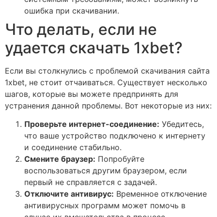
ошибка при скачивании.
Что делать, если не
удается скачать 1xbet?
Если вы столкнулись с проблемой скачивания сайта
1xbet, не стоит отчаиваться. Существует несколько
шагов, которые вы можете предпринять для
устранения данной проблемы. Вот некоторые из них:
Проверьте интернет-соединение:
Убедитесь,
что ваше устройство подключено к интернету
и соединение стабильно.
Смените браузер:
Попробуйте
воспользоваться другим браузером, если
первый не справляется с задачей.
Отключите антивирус:
Временное отключение
антивирусных программ может помочь в