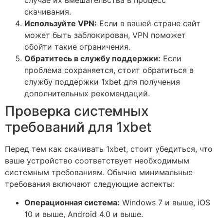
случае их вмешательства в процесс
скачивания.
Используйте VPN:
Если в вашей стране сайт
может быть заблокирован, VPN поможет
обойти такие ограничения.
Обратитесь в службу поддержки:
Если
проблема сохраняется, стоит обратиться в
службу поддержки 1xbet для получения
дополнительных рекомендаций.
Проверка системных
требований для 1xbet
Перед тем как скачивать 1xbet, стоит убедиться, что
ваше устройство соответствует необходимым
системным требованиям. Обычно минимальные
требования включают следующие аспекты:
Операционная система:
Windows 7 и выше, iOS
10 и выше, Android 4.0 и выше.