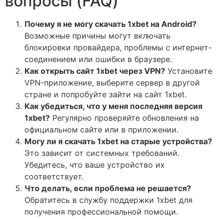
вопросы (FAQ)
Почему я не могу скачать 1xbet на Android?
Возможные причины могут включать
блокировки провайдера, проблемы с интернет-
соединением или ошибки в браузере.
Как открыть сайт 1xbet через VPN?
Установите
VPN-приложение, выберите сервер в другой
стране и попробуйте зайти на сайт 1xbet.
Как убедиться, что у меня последняя версия
1xbet?
Регулярно проверяйте обновления на
официальном сайте или в приложении.
Могу ли я скачать 1xbet на старые устройства?
Это зависит от системных требований.
Убедитесь, что ваше устройство их
соответствует.
Что делать, если проблема не решается?
Обратитесь в службу поддержки 1xbet для
получения профессиональной помощи.