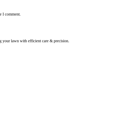
me I comment.
 your lawn with efficient care & precision.