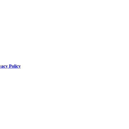
vacy Policy