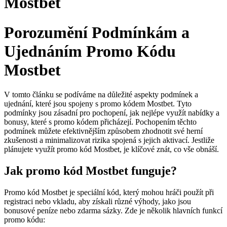
Mostbet
Porozumění Podmínkám a
Ujednáním Promo Kódu
Mostbet
V tomto článku se podíváme na důležité aspekty podmínek a
ujednání, které jsou spojeny s promo kódem Mostbet. Tyto
podmínky jsou zásadní pro pochopení, jak nejlépe využít nabídky a
bonusy, které s promo kódem přicházejí. Pochopením těchto
podmínek můžete efektivnějším způsobem zhodnotit své herní
zkušenosti a minimalizovat rizika spojená s jejich aktivací. Jestliže
plánujete využít promo kód Mostbet, je klíčové znát, co vše obnáší.
Jak promo kód Mostbet funguje?
Promo kód Mostbet je speciální kód, který mohou hráči použít při
registraci nebo vkladu, aby získali různé výhody, jako jsou
bonusové peníze nebo zdarma sázky. Zde je několik hlavních funkcí
promo kódu: