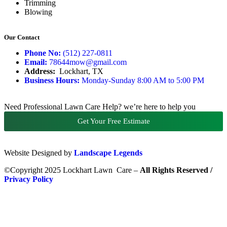
Trimming
Blowing
Our Contact
Phone No:
(512) 227-0811
Email:
78644mow@gmail.com
Address:
Lockhart, TX
Business Hours:
Monday-Sunday 8:00 AM to 5:00 PM
Need Professional Lawn Care Help? we’re here to help you
Get Your Free Estimate
Website Designed by
Landscape Legends
©Copyright 2025 Lockhart Lawn Care –
All Rights Reserved /
Privacy Policy