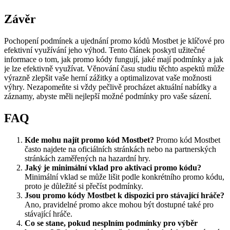
Závěr
Pochopení podmínek a ujednání promo kódů Mostbet je klíčové pro
efektivní využívání jeho výhod. Tento článek poskytl užitečné
informace o tom, jak promo kódy fungují, jaké mají podmínky a jak
je lze efektivně využívat. Věnování času studiu těchto aspektů může
výrazně zlepšit vaše herní zážitky a optimalizovat vaše možnosti
výhry. Nezapomeňte si vždy pečlivě procházet aktuální nabídky a
záznamy, abyste měli nejlepší možné podmínky pro vaše sázení.
FAQ
Kde mohu najít promo kód Mostbet?
Promo kód Mostbet
často najdete na oficiálních stránkách nebo na partnerských
stránkách zaměřených na hazardní hry.
Jaký je minimální vklad pro aktivaci promo kódu?
Minimální vklad se může lišit podle konkrétního promo kódu,
proto je důležité si přečíst podmínky.
Jsou promo kódy Mostbet k dispozici pro stávající hráče?
Ano, pravidelné promo akce mohou být dostupné také pro
stávající hráče.
Co se stane, pokud nesplním podmínky pro výběr