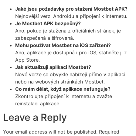
Jaké jsou požadavky pro stažení Mostbet APK?
Nejnovější verzi Androidu a připojení k internetu.
Je Mostbet APK bezpečný?
Ano, pokud je stažena z oficiálních stránek, je
zabezpečená a šifrovaná.
Mohu používat Mostbet na iOS zařízení?
Ano, aplikace je dostupná i pro iOS, stáhněte ji z
App Store.
Jak aktualizuji aplikaci Mostbet?
Nové verze se obvykle nabízejí přímo v aplikaci
nebo na webových stránkách Mostbet.
Co mám dělat, když aplikace nefunguje?
Zkontrolujte připojení k internetu a zvažte
reinstalaci aplikace.
Leave a Reply
Your email address will not be published.
Required