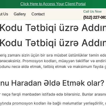
Click Here to Access Your Client Portal
Call Us Now
ut Us
Gallery
Contact
(512) 227-08
Kodu Tətbiqi üzrə Addı
Kodu Tətbiqi üzrə Addı
iş zamanı sizin üçün bir sıra müsbət üstünlüklər təmin edə
ənəcəksiniz. Promosyon kodları, müəyyən təkliflər və endirim
kodunu necə əldə etmək, tətbiq etmək və maksimum fayda g
nu Haradan Əldə Etmək olar?
eçə fərqli mənbədən istifadə edə bilərsiniz. Bunlar arasın
ında promosyon kodları ilə bağlı məlumatlar yerləşdirilir, o