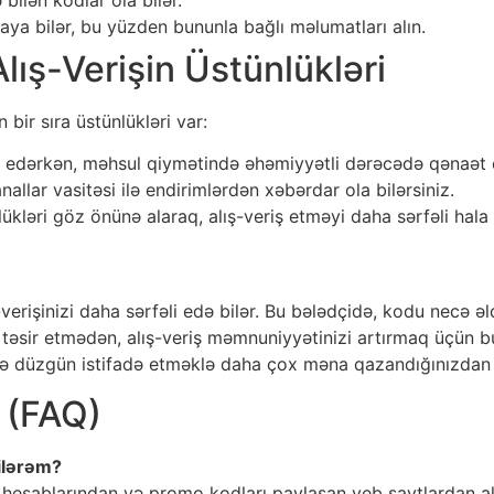
aya bilər, bu yüzden bununla bağlı məlumatları alın.
lış-Verişin Üstünlükləri
ir sıra üstünlükləri var:
ş edərkən, məhsul qiymətində əhəmiyyətli dərəcədə qənaət e
allar vasitəsi ilə endirimlərdən xəbərdar ola bilərsiniz.
kləri göz önünə alaraq, alış-veriş etməyi daha sərfəli hala 
rişinizi daha sərfəli edə bilər. Bu bələdçidə, kodu necə əld
ta təsir etmədən, alış-veriş məmnuniyyətinizi artırmaq üçün 
və düzgün istifadə etməklə daha çox məna qazandığınızdan 
r (FAQ)
ilərəm?
hesablarından və promo kodları paylaşan veb saytlardan ala