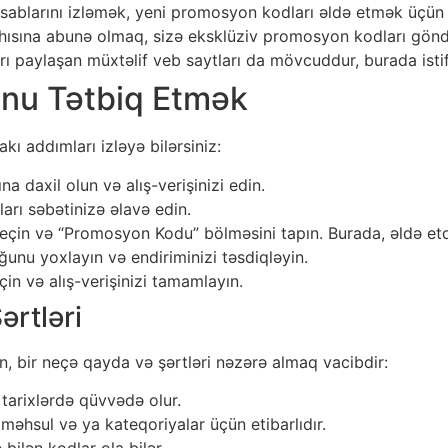
ablarını izləmək, yeni promosyon kodları əldə etmək üçün i
ısına abunə olmaq, sizə eksklüziv promosyon kodları göndə
 paylaşan müxtəlif veb saytları da mövcuddur, burada istifa
nu Tətbiq Etmək
 addımları izləyə bilərsiniz:
a daxil olun və alış-verişinizi edin.
arı səbətinizə əlavə edin.
eçin və “Promosyon Kodu” bölməsini tapın. Burada, əldə etdi
unu yoxlayın və endiriminizi təsdiqləyin.
n və alış-verişinizi tamamlayın.
ərtləri
, bir neçə qayda və şərtləri nəzərə almaq vacibdir:
arixlərdə qüvvədə olur.
əhsul və ya kateqoriyalar üçün etibarlıdır.
 bilən kodlar ola bilər.