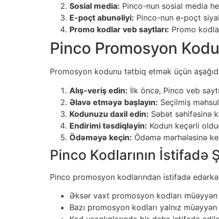
Sosial media:
Pinco-nun sosial media hes
E-poçt abunəliyi:
Pinco-nun e-poçt siyah
Promo kodlar veb saytları:
Promo kodları
Pinco Promosyon Kodu
Promosyon kodunu tətbiq etmək üçün aşağıdakı
Alış-veriş edin:
İlk öncə, Pinco veb saytın
Əlavə etməyə başlayın:
Seçilmiş məhsull
Kodunuzu daxil edin:
Səbət səhifəsinə k
Endirimi təsdiqləyin:
Kodun keçərli olduğ
Ödəməyə keçin:
Ödəmə mərhələsinə keçi
Pinco Kodlarının İstifadə Ş
Pinco promosyon kodlarından istifadə edərkən
Əksər vaxt promosyon kodları müəyyən t
Bazı promosyon kodları yalnız müəyyən m
Kod uşaqlıqlarında bir daha istifadə edilə