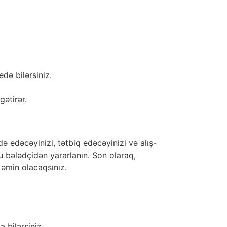
də bilərsiniz.
gətirər.
ə edəcəyinizi, tətbiq edəcəyinizi və alış-
bu bələdçidən yararlanın. Son olaraq,
əmin olacaqsınız.
 bilərsiniz.