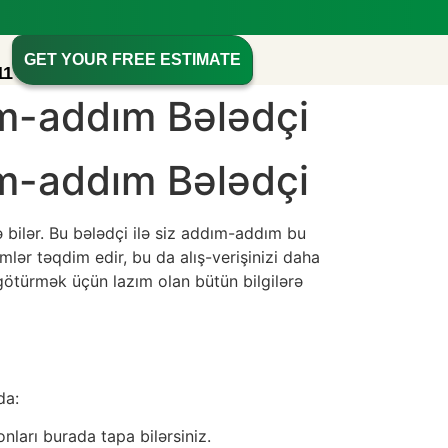
GET YOUR FREE ESTIMATE
11
m-addım Bələdçi
m-addım Bələdçi
 bilər. Bu bələdçi ilə siz addım-addım bu
lər təqdim edir, bu da alış-verişinizi daha
ötürmək üçün lazım olan bütün bilgilərə
da:
nları burada tapa bilərsiniz.