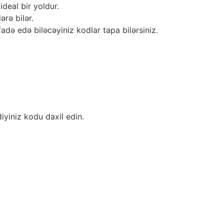
deal bir yoldur.
rə bilər.
də edə biləcəyiniz kodlar tapa bilərsiniz.
yiniz kodu daxil edin.