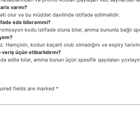
arix varmı?
i olur və bu müddət daxilində istifadə edilməlidir.
ifadə edə bilərəmmi?
 promosyon kodu istifadə oluna bilər, amma bununla bağlı spe
iyəm?
z. Həmçinin, kodun keçərli olub olmadığını və expiry tarixin
-veriş üçün etibarlıdırmı?
fadə edilə bilər, amma bunun üçün spesifik qaydaları yoxlayın
uired fields are marked
*