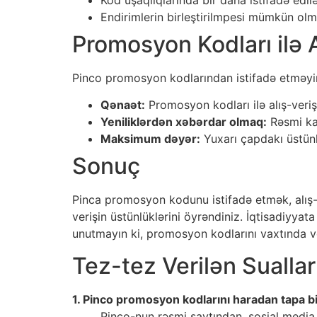
Endirimlerin birleştirilmpesi mümkün olm
Promosyon Kodları ilə A
Pinco promosyon kodlarından istifadə etməyin b
Qənaət:
Promosyon kodları ilə alış-veri
Yeniliklərdən xəbərdar olmaq:
Rəsmi kan
Maksimum dəyər:
Yuxarı çapdakı üstünlü
Sonuç
Pinca promosyon kodunu istifadə etmək, alış-ve
verişin üstünlüklərini öyrəndiniz. İqtisadiyya
unutmayın ki, promosyon kodlarını vaxtında 
Tez-tez Verilən Sualla
1. Pinco promosyon kodlarını haradan tapa b
Pinco-nun rəsmi saytından, sosial media 