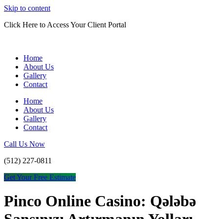
Skip to content
Click Here to Access Your Client Portal
Home
About Us
Gallery
Contact
Home
About Us
Gallery
Contact
Call Us Now
(512) 227-0811
Get Your Free Estimate
Pinco Online Casino: Qələbə