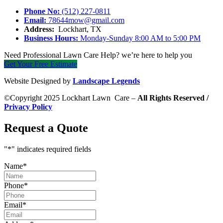
Phone No:
(512) 227-0811
Email:
78644mow@gmail.com
Address:
Lockhart, TX
Business Hours:
Monday-Sunday 8:00 AM to 5:00 PM
Need Professional Lawn Care Help? we’re here to help you
Get Your Free Estimate
Website Designed by
Landscape Legends
©Copyright 2025 Lockhart Lawn Care –
All Rights Reserved /
Privacy Policy
Request a Quote
"
*
" indicates required fields
Name
*
Phone
*
Email
*