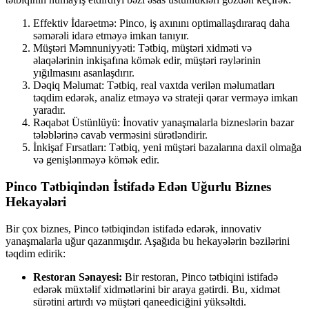
Effektiv İdarəetmə: Pinco, iş axınını optimallaşdıraraq daha
səmərəli idarə etməyə imkan tanıyır.
Müştəri Məmnuniyyəti: Tətbiq, müştəri xidməti və
əlaqələrinin inkişafına kömək edir, müştəri rəylərinin
yığılmasını asanlaşdırır.
Dəqiq Məlumat: Tətbiq, real vaxtda verilən məlumatları
təqdim edərək, analiz etməyə və strateji qərar verməyə imkan
yaradır.
Rəqabət Üstünlüyü: İnovativ yanaşmalarla bizneslərin bazar
tələblərinə cavab verməsini sürətləndirir.
İnkişaf Fırsatları: Tətbiq, yeni müştəri bazalarına daxil olmağa
və genişlənməyə kömək edir.
Pinco Tətbiqindən İstifadə Edən Uğurlu Biznes
Hekayələri
Bir çox biznes, Pinco tətbiqindən istifadə edərək, innovativ
yanaşmalarla uğur qazanmışdır. Aşağıda bu hekayələrin bəzilərini
təqdim edirik:
Restoran Sənayesi:
Bir restoran, Pinco tətbiqini istifadə
edərək müxtəlif xidmətlərini bir araya gətirdi. Bu, xidmət
sürətini artırdı və müştəri qaneediciğini yüksəltdi.