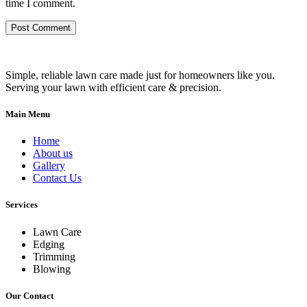
time I comment.
Simple, reliable lawn care made just for homeowners like you.
Serving your lawn with efficient care & precision.
Main Menu
Home
About us
Gallery
Contact Us
Services
Lawn Care
Edging
Trimming
Blowing
Our Contact