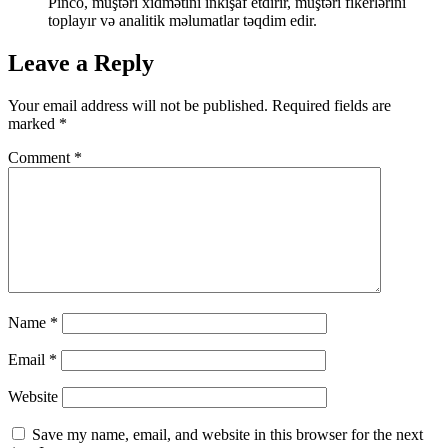
Pinco, müştəri xidmətini inkişaf etdirir, müştəri fikerlərini
toplayır və analitik məlumatlar təqdim edir.
Leave a Reply
Your email address will not be published.
Required fields are
marked
*
Comment
*
Name
*
Email
*
Website
Save my name, email, and website in this browser for the next