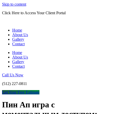
Skip to content
Click Here to Access Your Client Portal
Home
About Us
Gallery
Contact
Home
About Us
Gallery
Contact
Call Us Now
(512) 227-0811
Get Your Free Estimate
Пин Ап игра с