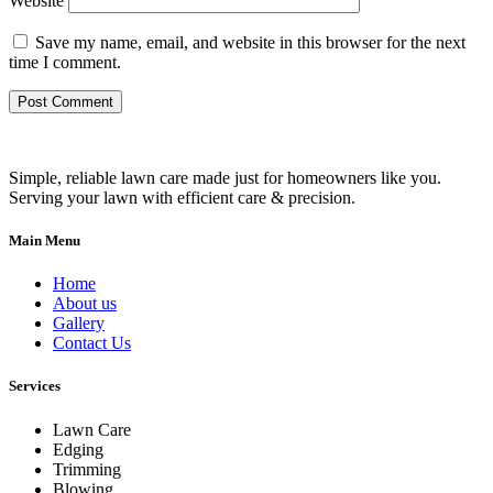
Website
Save my name, email, and website in this browser for the next
time I comment.
Simple, reliable lawn care made just for homeowners like you.
Serving your lawn with efficient care & precision.
Main Menu
Home
About us
Gallery
Contact Us
Services
Lawn Care
Edging
Trimming
Blowing