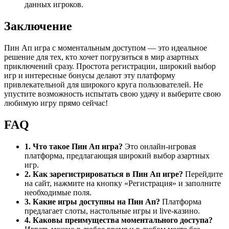
данных игроков.
Заключение
Пин Ап игра с моментальным доступом — это идеальное
решение для тех, кто хочет погрузиться в мир азартных
приключений сразу. Простота регистрации, широкий выбор
игр и интересные бонусы делают эту платформу
привлекательной для широкого круга пользователей. Не
упустите возможность испытать свою удачу и выберите свою
любимую игру прямо сейчас!
FAQ
1. Что такое Пин Ап игра?
Это онлайн-игровая
платформа, предлагающая широкий выбор азартных
игр.
2. Как зарегистрироваться в Пин Ап игре?
Перейдите
на сайт, нажмите на кнопку «Регистрация» и заполните
необходимые поля.
3. Какие игры доступны на Пин Ап?
Платформа
предлагает слоты, настольные игры и live-казино.
4. Каковы преимущества моментального доступа?