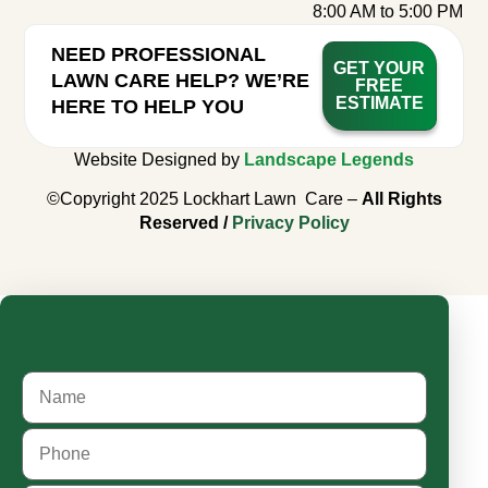
8:00 AM to 5:00 PM
NEED PROFESSIONAL
GET YOUR
LAWN CARE HELP? WE’RE
FREE
ESTIMATE
HERE TO HELP YOU
Website Designed by
Landscape Legends
©Copyright 2025 Lockhart Lawn Care –
All Rights
Reserved /
Privacy Policy