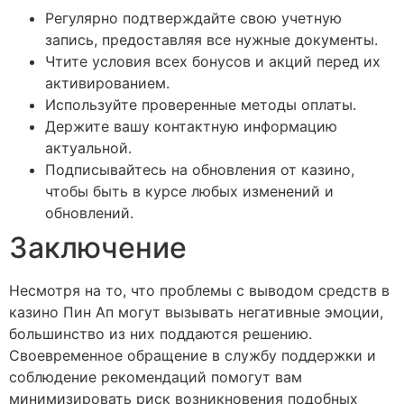
Регулярно подтверждайте свою учетную
запись, предоставляя все нужные документы.
Чтите условия всех бонусов и акций перед их
активированием.
Используйте проверенные методы оплаты.
Держите вашу контактную информацию
актуальной.
Подписывайтесь на обновления от казино,
чтобы быть в курсе любых изменений и
обновлений.
Заключение
Несмотря на то, что проблемы с выводом средств в
казино Пин Ап могут вызывать негативные эмоции,
большинство из них поддаются решению.
Своевременное обращение в службу поддержки и
соблюдение рекомендаций помогут вам
минимизировать риск возникновения подобных