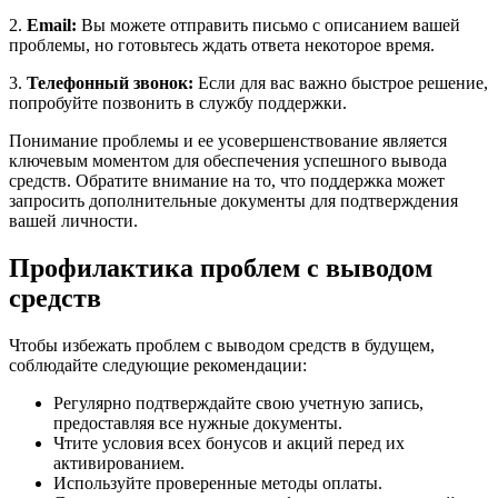
2.
Email:
Вы можете отправить письмо с описанием вашей
проблемы, но готовьтесь ждать ответа некоторое время.
3.
Телефонный звонок:
Если для вас важно быстрое решение,
попробуйте позвонить в службу поддержки.
Понимание проблемы и ее усовершенствование является
ключевым моментом для обеспечения успешного вывода
средств. Обратите внимание на то, что поддержка может
запросить дополнительные документы для подтверждения
вашей личности.
Профилактика проблем с выводом
средств
Чтобы избежать проблем с выводом средств в будущем,
соблюдайте следующие рекомендации:
Регулярно подтверждайте свою учетную запись,
предоставляя все нужные документы.
Чтите условия всех бонусов и акций перед их
активированием.
Используйте проверенные методы оплаты.