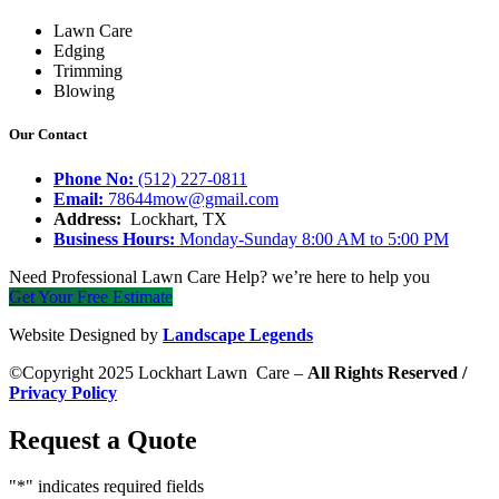
Lawn Care
Edging
Trimming
Blowing
Our Contact
Phone No:
(512) 227-0811
Email:
78644mow@gmail.com
Address:
Lockhart, TX
Business Hours:
Monday-Sunday 8:00 AM to 5:00 PM
Need Professional Lawn Care Help? we’re here to help you
Get Your Free Estimate
Website Designed by
Landscape Legends
©Copyright 2025 Lockhart Lawn Care –
All Rights Reserved /
Privacy Policy
Request a Quote
"
*
" indicates required fields