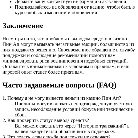
Держите вашу контактную информацию актуальной.
Подписывайтесь на обновления от казино, чтобы быть в
курсе любых изменений и обновлений.
Заключение
Несмотря на то, что проблемы с выводом средств в казино
Пин Ап могут вызывать негативные эмоции, большинство из
них поддаются решению. Своевременное обращение в службу
поддержки и соблюдение рекомендаций помогут вам
минимизировать риск возникновения подобных ситуаций.
Оставайтесь внимательными к условиям и правилам, и ваш
игровой опыт станет более приятным.
Часто задаваемые вопросы (FAQ)
1. Почему я не могу вывести деньги из казино Пин Ап?
Причины могут включать неподтвержденную учетную
запись, несоблюдение условий бонуса или технические
сбои.
2. Как проверить статус вывода средств?
Вы можете сделать это через “Историю транзакций” в
вашем аккаунте или обратившись в поддержку.
3. Что делать, если служба поддержки не отвечает?