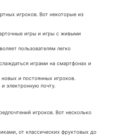
ртных игроков. Вот некоторые из
карточные игры и игры с живыми
воляет пользователям легко
слаждаться играми на смартфонах и
 новых и постоянных игроков.
 и электронную почту.
едпочтений игроков. Вот несколько
иками, от классических фруктовых до