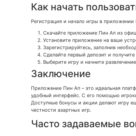
Как начать пользова
Регистрация и начало игры в приложении 
Скачайте приложение Пин Ап из офиц
Установите приложение на ваше устр
Зарегистрируйтесь, заполнив необхо
Сделайте первый депозит и получите
Выберите игру и начните развлечение
Заключение
Приложение Пин Ап – это идеальная плат
удобный интерфейс. С его помощью игроки
Доступные бонусы и акции делают игру ещ
честности азартных игр.
Часто задаваемые во