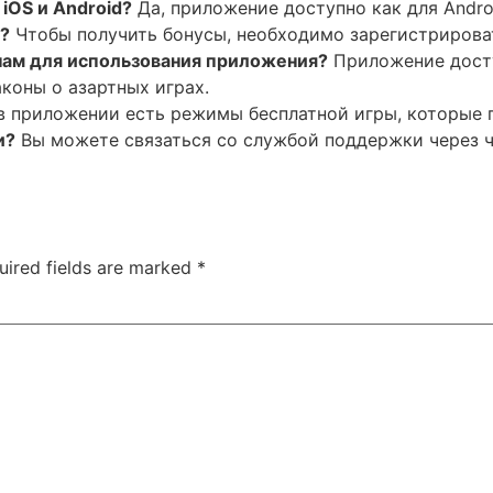
iOS и Android?
Да, приложение доступно как для Android
?
Чтобы получить бонусы, необходимо зарегистрироват
нам для использования приложения?
Приложение досту
коны о азартных играх.
в приложении есть режимы бесплатной игры, которые п
и?
Вы можете связаться со службой поддержки через ч
uired fields are marked
*