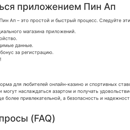
ться приложением Пин Ап
Пин Ап – это простой и быстрый процесс. Следуйте эти
иального магазина приложений.
ойство.
димые данные.
 бонус за регистрацию.
!
форма для любителей онлайн-казино и спортивных став
 могут наслаждаться азартом и получать удовольствие
е более привлекательной, а безопасность и надежнос
просы (FAQ)