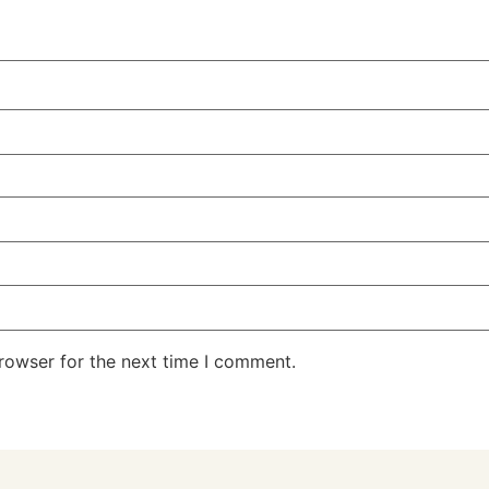
rowser for the next time I comment.