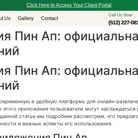
Click Here to Access Your Client Portal
Call Us Now
ut Us
Gallery
Contact
(512) 227-08
я Пин Ап: официальн
ний
я Пин Ап: официальн
ний
овременную и удобную платформу для онлайн-развлече
ю этого приложения пользователи могут наслаждаться 
В данной статье мы подробнее рассмотрим, что предлаг
ности и важные аспекты его использования.
риложения Пин Ап