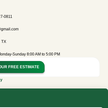
27-0811
gmail.com
, TX
onday-Sunday 8:00 AM to 5:00 PM
OUR FREE ESTIMATE
cy