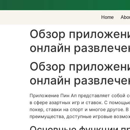
Home
Abo
Обзор приложени
онлайн развлече
Обзор приложени
онлайн развлече
Приложение Пин Ап представляет собой с
в сфере азартных игр и ставок. С помощь
покер, ставки на спорт и многое другое. 
преимущества, доступные игровые возмож
Основные функции п