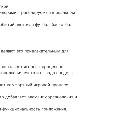
ткой.
илерами, транслируемые в реальном
бытий, включая футбол, баскетбол,
 делают его привлекательным для
ность всех игорных процессов.
ополнения счета и вывода средств,
ает комфортный игровой процесс
то добавляет элемент соревнования и
я функциональность приложения.