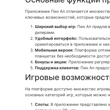
Приложение Пин Ап отличается множество
ключевых возможностей, которые предлаг
Широкий выбор игр:
Пин Ап предлага
дилерами.
Удобный интерфейс:
Пользовательск
ориентироваться в приложении и на
Мобильная версия:
Платформа оптими
планшетах без необходимости доступ
Бонусы и акции:
Приложение регулярн
Поддержка клиентов:
Пин Ап предост
Игровые возможности
На платформе доступно множество игровы
основных категорий игр, которые можно н
Слоты:
В приложении представлено м