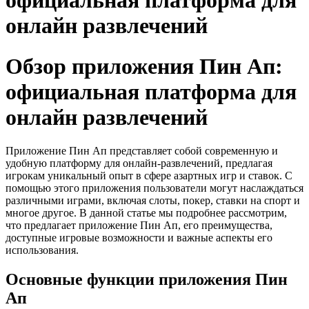
официальная платформа для
онлайн развлечений
Обзор приложения Пин Ап:
официальная платформа для
онлайн развлечений
Приложение Пин Ап представляет собой современную и
удобную платформу для онлайн-развлечений, предлагая
игрокам уникальный опыт в сфере азартных игр и ставок. С
помощью этого приложения пользователи могут наслаждаться
различными играми, включая слоты, покер, ставки на спорт и
многое другое. В данной статье мы подробнее рассмотрим,
что предлагает приложение Пин Ап, его преимущества,
доступные игровые возможности и важные аспекты его
использования.
Основные функции приложения Пин
Ап