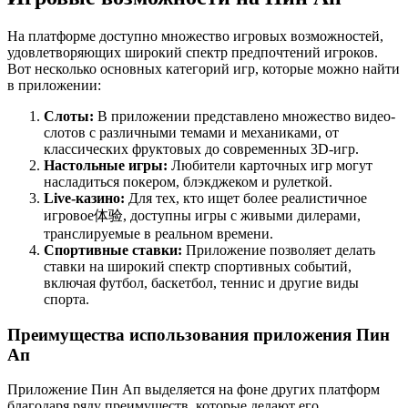
На платформе доступно множество игровых возможностей,
удовлетворяющих широкий спектр предпочтений игроков.
Вот несколько основных категорий игр, которые можно найти
в приложении:
Слоты:
В приложении представлено множество видео-
слотов с различными темами и механиками, от
классических фруктовых до современных 3D-игр.
Настольные игры:
Любители карточных игр могут
насладиться покером, блэкджеком и рулеткой.
Live-казино:
Для тех, кто ищет более реалистичное
игровое体验, доступны игры с живыми дилерами,
транслируемые в реальном времени.
Спортивные ставки:
Приложение позволяет делать
ставки на широкий спектр спортивных событий,
включая футбол, баскетбол, теннис и другие виды
спорта.
Преимущества использования приложения Пин
Ап
Приложение Пин Ап выделяется на фоне других платформ
благодаря ряду преимуществ, которые делают его