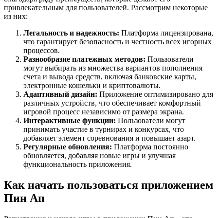
привлекательным для пользователей. Рассмотрим некоторые
из них:
Легальность и надежность:
Платформа лицензирована,
что гарантирует безопасность и честность всех игорных
процессов.
Разнообразие платежных методов:
Пользователи
могут выбирать из множества вариантов пополнения
счета и вывода средств, включая банковские карты,
электронные кошельки и криптовалюты.
Адаптивный дизайн:
Приложение оптимизировано для
различных устройств, что обеспечивает комфортный
игровой процесс независимо от размера экрана.
Интерактивные функции:
Пользователи могут
принимать участие в турнирах и конкурсах, что
добавляет элемент соревнования и повышает азарт.
Регулярные обновления:
Платформа постоянно
обновляется, добавляя новые игры и улучшая
функциональность приложения.
Как начать пользоваться приложением
Пин Ап