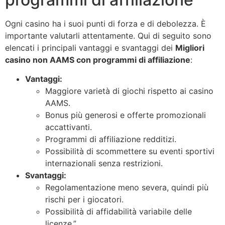
Ogni casino ha i suoi punti di forza e di debolezza. È
importante valutarli attentamente. Qui di seguito sono
elencati i principali vantaggi e svantaggi dei
Migliori
casino non AAMS con programmi di affiliazione
:
Vantaggi:
Maggiore varietà di giochi rispetto ai casino
AAMS.
Bonus più generosi e offerte promozionali
accattivanti.
Programmi di affiliazione redditizi.
Possibilità di scommettere su eventi sportivi
internazionali senza restrizioni.
Svantaggi:
Regolamentazione meno severa, quindi più
rischi per i giocatori.
Possibilità di affidabilità variabile delle
licenze.”