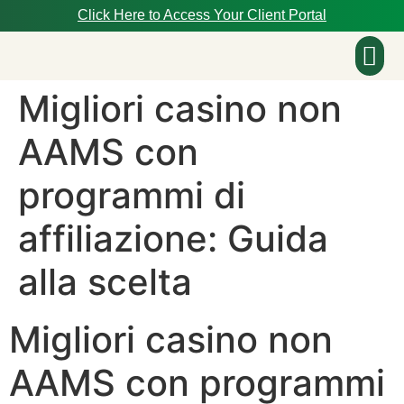
Click Here to Access Your Client Portal
Migliori casino non
About Us
AAMS con
programmi di
affiliazione: Guida
alla scelta
Migliori casino non
AAMS con programmi