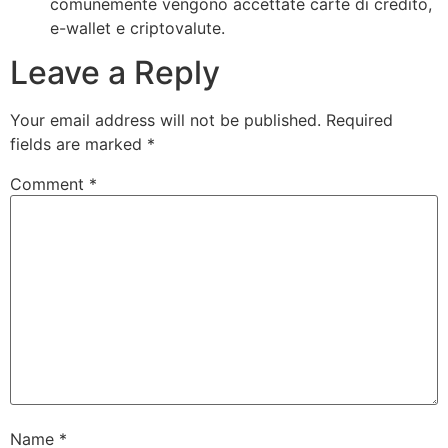
comunemente vengono accettate carte di credito,
e-wallet e criptovalute.
Leave a Reply
Your email address will not be published.
Required
fields are marked
*
Comment
*
Name
*