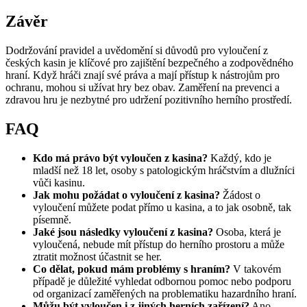
Závěr
Dodržování pravidel a uvědomění si důvodů pro vyloučení z
českých kasin je klíčové pro zajištění bezpečného a zodpovědného
hraní. Když hráči znají své práva a mají přístup k nástrojům pro
ochranu, mohou si užívat hry bez obav. Zaměření na prevenci a
zdravou hru je nezbytné pro udržení pozitivního herního prostředí.
FAQ
Kdo má právo být vyloučen z kasina?
Každý, kdo je
mladší než 18 let, osoby s patologickým hráčstvím a dlužníci
vůči kasinu.
Jak mohu požádat o vyloučení z kasina?
Žádost o
vyloučení můžete podat přímo u kasina, a to jak osobně, tak
písemně.
Jaké jsou následky vyloučení z kasina?
Osoba, která je
vyloučená, nebude mít přístup do herního prostoru a může
ztratit možnost účastnit se her.
Co dělat, pokud mám problémy s hraním?
V takovém
případě je důležité vyhledat odbornou pomoc nebo podporu
od organizací zaměřených na problematiku hazardního hraní.
Můžu být vyloučen i z jiných herních zařízení?
Ano,