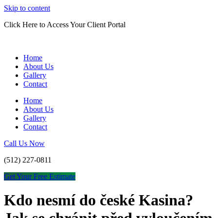
Skip to content
Click Here to Access Your Client Portal
Home
About Us
Gallery
Contact
Home
About Us
Gallery
Contact
Call Us Now
(512) 227-0811
Get Your Free Estimate
Kdo nesmí do české Kasina?