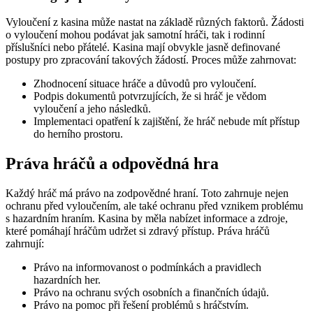
Vyloučení z kasina může nastat na základě různých faktorů. Žádosti
o vyloučení mohou podávat jak samotní hráči, tak i rodinní
příslušníci nebo přátelé. Kasina mají obvykle jasně definované
postupy pro zpracování takových žádostí. Proces může zahrnovat:
Zhodnocení situace hráče a důvodů pro vyloučení.
Podpis dokumentů potvrzujících, že si hráč je vědom
vyloučení a jeho následků.
Implementaci opatření k zajištění, že hráč nebude mít přístup
do herního prostoru.
Práva hráčů a odpovědná hra
Každý hráč má právo na zodpovědné hraní. Toto zahrnuje nejen
ochranu před vyloučením, ale také ochranu před vznikem problému
s hazardním hraním. Kasina by měla nabízet informace a zdroje,
které pomáhají hráčům udržet si zdravý přístup. Práva hráčů
zahrnují:
Právo na informovanost o podmínkách a pravidlech
hazardních her.
Právo na ochranu svých osobních a finančních údajů.
Právo na pomoc při řešení problémů s hráčstvím.