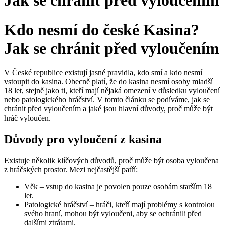
Jak se chránit před vyloučením
Kdo nesmí do české Kasina?
Jak se chránit před vyloučením
V České republice existují jasné pravidla, kdo smí a kdo nesmí
vstoupit do kasina. Obecně platí, že do kasina nesmí osoby mladší
18 let, stejně jako ti, kteří mají nějaká omezení v důsledku vyloučení
nebo patologického hráčství. V tomto článku se podíváme, jak se
chránit před vyloučením a jaké jsou hlavní důvody, proč může být
hráč vyloučen.
Důvody pro vyloučení z kasina
Existuje několik klíčových důvodů, proč může být osoba vyloučena
z hráčských prostor. Mezi nejčastější patří:
Věk – vstup do kasina je povolen pouze osobám starším 18
let.
Patologické hráčství – hráči, kteří mají problémy s kontrolou
svého hraní, mohou být vyloučeni, aby se ochránili před
dalšími ztrátami.