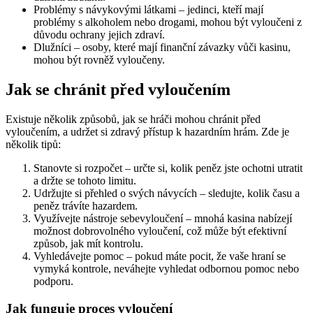
Problémy s návykovými látkami – jedinci, kteří mají
problémy s alkoholem nebo drogami, mohou být vyloučeni z
důvodu ochrany jejich zdraví.
Dlužníci – osoby, které mají finanční závazky vůči kasinu,
mohou být rovněž vyloučeny.
Jak se chránit před vyloučením
Existuje několik způsobů, jak se hráči mohou chránit před
vyloučením, a udržet si zdravý přístup k hazardním hrám. Zde je
několik tipů:
Stanovte si rozpočet – určte si, kolik peněz jste ochotni utratit
a držte se tohoto limitu.
Udržujte si přehled o svých návycích – sledujte, kolik času a
peněz trávíte hazardem.
Využívejte nástroje sebevyloučení – mnohá kasina nabízejí
možnost dobrovolného vyloučení, což může být efektivní
způsob, jak mít kontrolu.
Vyhledávejte pomoc – pokud máte pocit, že vaše hraní se
vymyká kontrole, neváhejte vyhledat odbornou pomoc nebo
podporu.
Jak funguje proces vyloučení