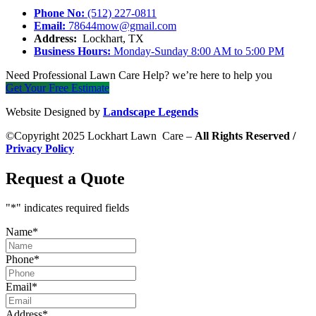
Phone No:
(512) 227-0811
Email:
78644mow@gmail.com
Address:
Lockhart, TX
Business Hours:
Monday-Sunday 8:00 AM to 5:00 PM
Need Professional Lawn Care Help? we’re here to help you
Get Your Free Estimate
Website Designed by
Landscape Legends
©Copyright 2025 Lockhart Lawn Care –
All Rights Reserved /
Privacy Policy
Request a Quote
"
*
" indicates required fields
Name
*
Phone
*
Email
*
Address
*