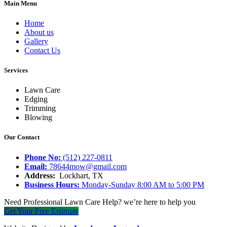
Main Menu
Home
About us
Gallery
Contact Us
Services
Lawn Care
Edging
Trimming
Blowing
Our Contact
Phone No:
(512) 227-0811
Email:
78644mow@gmail.com
Address:
Lockhart, TX
Business Hours:
Monday-Sunday 8:00 AM to 5:00 PM
Need Professional Lawn Care Help? we’re here to help you
Get Your Free Estimate