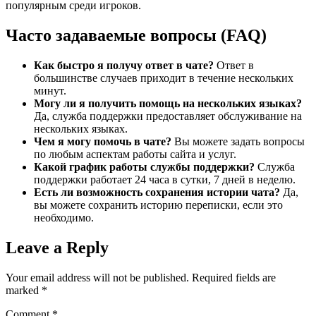
популярным среди игроков.
Часто задаваемые вопросы (FAQ)
Как быстро я получу ответ в чате?
Ответ в
большинстве случаев приходит в течение нескольких
минут.
Могу ли я получить помощь на нескольких языках?
Да, служба поддержки предоставляет обслуживание на
нескольких языках.
Чем я могу помочь в чате?
Вы можете задать вопросы
по любым аспектам работы сайта и услуг.
Какой график работы службы поддержки?
Служба
поддержки работает 24 часа в сутки, 7 дней в неделю.
Есть ли возможность сохранения истории чата?
Да,
вы можете сохранить историю переписки, если это
необходимо.
Leave a Reply
Your email address will not be published.
Required fields are
marked
*
Comment
*