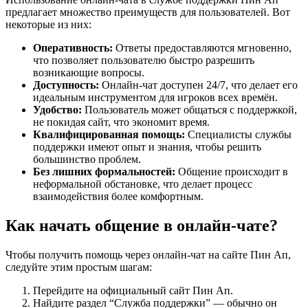
предлагает множество преимуществ для пользователей. Вот
некоторые из них:
Оперативность:
Ответы предоставляются мгновенно,
что позволяет пользователю быстро разрешить
возникающие вопросы.
Доступность:
Онлайн-чат доступен 24/7, что делает его
идеальным инструментом для игроков всех времён.
Удобство:
Пользователь может общаться с поддержкой,
не покидая сайт, что экономит время.
Квалифицированная помощь:
Специалисты службы
поддержки имеют опыт и знания, чтобы решить
большинство проблем.
Без лишних формальностей:
Общение происходит в
неформальной обстановке, что делает процесс
взаимодействия более комфортным.
Как начать общение в онлайн-чате?
Чтобы получить помощь через онлайн-чат на сайте Пин Ап,
следуйте этим простым шагам:
Перейдите на официальный сайт Пин Ап.
Найдите раздел “Служба поддержки” — обычно он