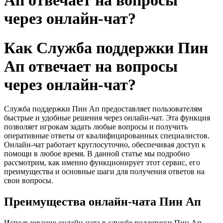
Ап отвечает на вопросы
через онлайн-чат?
Как Служба поддержки Пин
Ап отвечает на вопросы
через онлайн-чат?
Служба поддержки Пин Ап предоставляет пользователям
быстрые и удобные решения через онлайн-чат. Эта функция
позволяет игрокам задать любые вопросы и получить
оперативные ответы от квалифицированных специалистов.
Онлайн-чат работает круглосуточно, обеспечивая доступ к
помощи в любое время. В данной статье мы подробно
рассмотрим, как именно функционирует этот сервис, его
преимущества и основные шаги для получения ответов на
свои вопросы.
Преимущества онлайн-чата Пин Ап
Использование онлайн-чата в службе поддержки Пин Ап