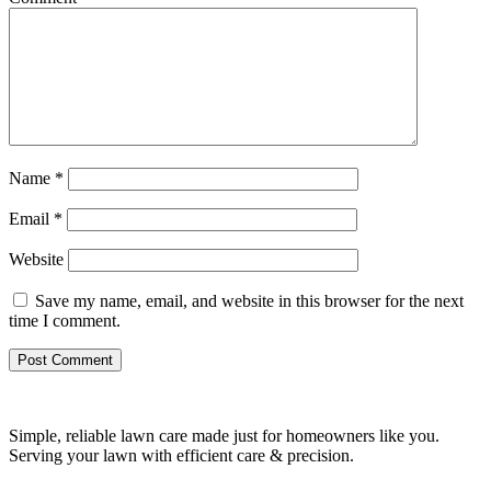
Name
*
Email
*
Website
Save my name, email, and website in this browser for the next
time I comment.
Simple, reliable lawn care made just for homeowners like you.
Serving your lawn with efficient care & precision.