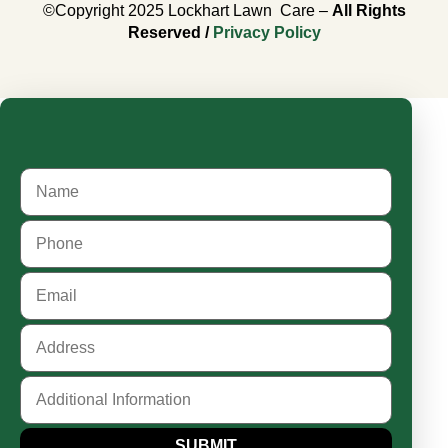
©Copyright 2025 Lockhart Lawn Care –
All Rights
Reserved /
Privacy Policy