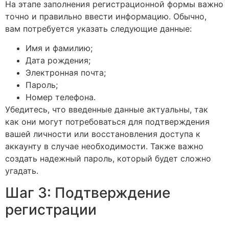
На этапе заполнения регистрационной формы важно
точно и правильно ввести информацию. Обычно,
вам потребуется указать следующие данные:
Имя и фамилию;
Дата рождения;
Электронная почта;
Пароль;
Номер телефона.
Убедитесь, что введенные данные актуальны, так
как они могут потребоваться для подтверждения
вашей личности или восстановления доступа к
аккаунту в случае необходимости. Также важно
создать надежный пароль, который будет сложно
угадать.
Шаг 3: Подтверждение
регистрации