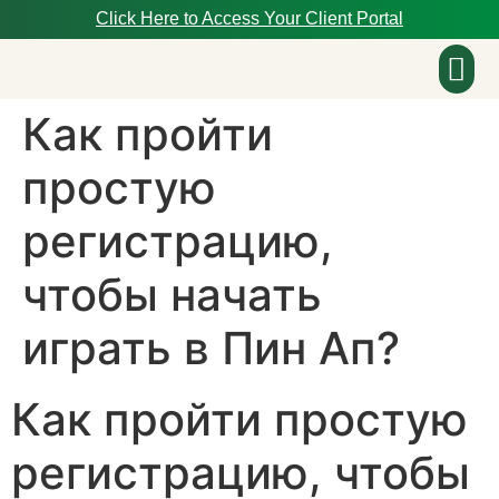
Click Here to Access Your Client Portal
Как пройти
About Us
простую
регистрацию,
чтобы начать
играть в Пин Ап?
Как пройти простую
регистрацию, чтобы