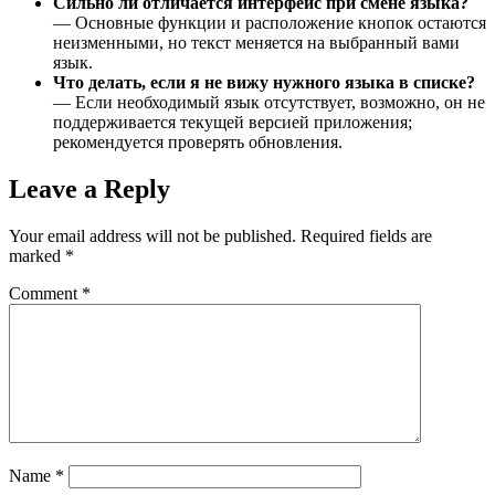
Сильно ли отличается интерфейс при смене языка?
— Основные функции и расположение кнопок остаются
неизменными, но текст меняется на выбранный вами
язык.
Что делать, если я не вижу нужного языка в списке?
— Если необходимый язык отсутствует, возможно, он не
поддерживается текущей версией приложения;
рекомендуется проверять обновления.
Leave a Reply
Your email address will not be published.
Required fields are
marked
*
Comment
*
Name
*