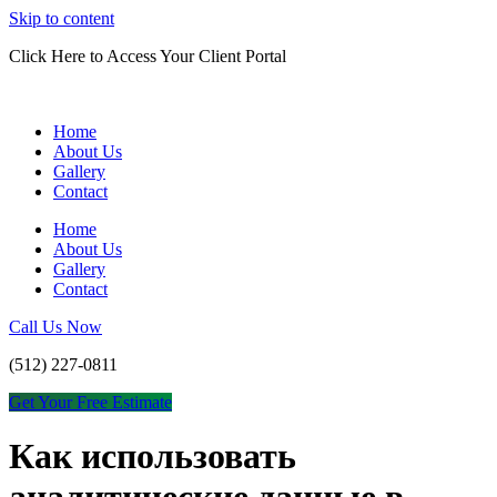
Skip to content
Click Here to Access Your Client Portal
Home
About Us
Gallery
Contact
Home
About Us
Gallery
Contact
Call Us Now
(512) 227-0811
Get Your Free Estimate
Как использовать