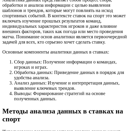
обработки и анализа информации с целью выявления
шаблонов и трендов, которые могут повлиять на исход
спортивных событий. В контексте ставок на спорт это может
включать изучение прошлых результатов команд,
индивидуальных характеристик игроков и даже влияние
внешних факторов, таких как погода или место проведения
матча. Понимание основ аналитики является первоочередной
задачей для всех, кто серьезно хочет сделать ставку.
Основные компоненты аналитики данных в ставках:
Сбор данных: Получение информации о командах,
игроках и играх.
Обработка данных: Приведение данных в порядок для
удобства анализа.
Анализ данных: Изучение и интерпретация данных,
выявление ключевых трендов.
Выводы: Формирование стратегий на основе
полученных данных.
Методы анализа данных в ставках на
спорт