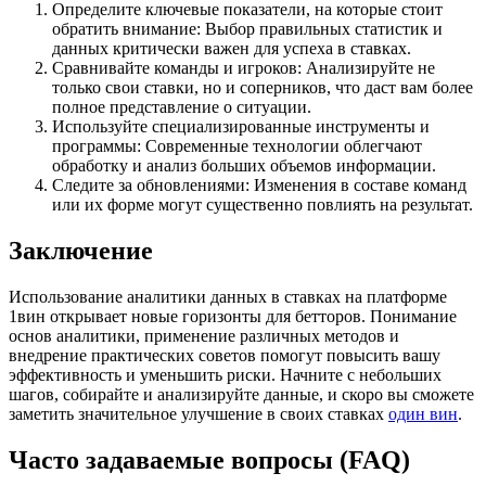
Определите ключевые показатели, на которые стоит
обратить внимание: Выбор правильных статистик и
данных критически важен для успеха в ставках.
Сравнивайте команды и игроков: Анализируйте не
только свои ставки, но и соперников, что даст вам более
полное представление о ситуации.
Используйте специализированные инструменты и
программы: Современные технологии облегчают
обработку и анализ больших объемов информации.
Следите за обновлениями: Изменения в составе команд
или их форме могут существенно повлиять на результат.
Заключение
Использование аналитики данных в ставках на платформе
1вин открывает новые горизонты для бетторов. Понимание
основ аналитики, применение различных методов и
внедрение практических советов помогут повысить вашу
эффективность и уменьшить риски. Начните с небольших
шагов, собирайте и анализируйте данные, и скоро вы сможете
заметить значительное улучшение в своих ставках
один вин
.
Часто задаваемые вопросы (FAQ)