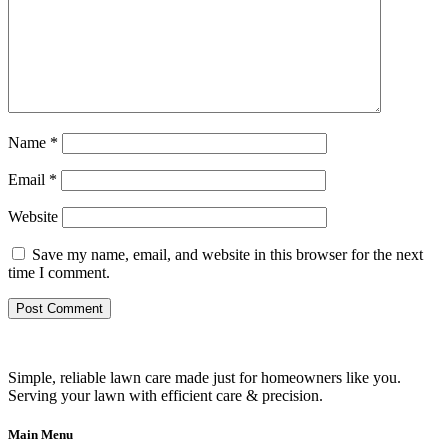
Name
*
Email
*
Website
Save my name, email, and website in this browser for the next
time I comment.
Simple, reliable lawn care made just for homeowners like you.
Serving your lawn with efficient care & precision.
Main Menu