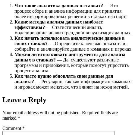
Что такое аналитика данных в ставках?
— Это
процесс сбора и анализа информации для принятия
более информированных решений в ставках на спорт.
Какие методы анализа данных наиболее
эффективны?
— Статистический анализ,
моделирование, анализ трендов и визуализация данных.
Как начать использовать аналитические данные в
своих ставках?
— Определите ключевые показатели,
собирайте и анализируйте данные о командах и игроках.
Можно ли использовать инструменты для анализа
данных в ставках?
— Да, существуют различные
программы и приложения, которые помогут упростить
процесс анализа.
Как часто нужно обновлять свои данные для
анализа?
— Регулярно, так как информация о командах
и игроках может меняться, что влияет на исход матчей.
Leave a Reply
Your email address will not be published.
Required fields are
marked
*
Comment
*