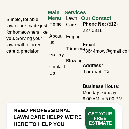
Main
Services
Menu
Our Contact
Lawn
Simple, reliable
Home
Phone No:
(512)
Care
lawn care made just
227-0811
for homeowners like
About
Edging
you. Serving your
us
lawn with efficient
Email:
Trimming
care & precision.
78644mow@gmail.co
Gallery
Blowing
Address:
Contact
Lockhart, TX
Us
Business Hours:
Monday-Sunday
8:00 AM to 5:00 PM
NEED PROFESSIONAL
GET YOUR
LAWN CARE HELP? WE’RE
FREE
ESTIMATE
HERE TO HELP YOU