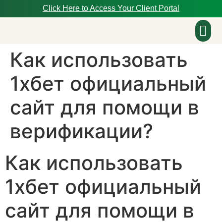
Click Here to Access Your Client Portal
Как использовать
About Us
1хбет официальный
сайт для помощи в
верификации?
Как использовать
1хбет официальный
сайт для помощи в