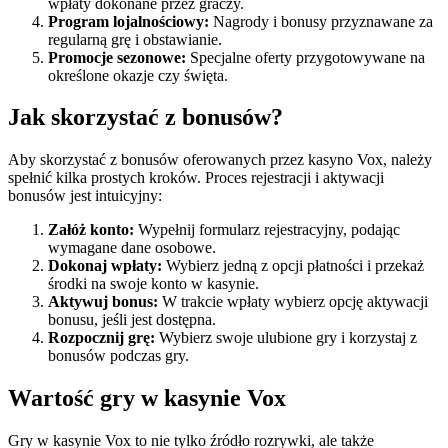
wpłaty dokonane przez graczy.
Program lojalnościowy:
Nagrody i bonusy przyznawane za
regularną grę i obstawianie.
Promocje sezonowe:
Specjalne oferty przygotowywane na
określone okazje czy święta.
Jak skorzystać z bonusów?
Aby skorzystać z bonusów oferowanych przez kasyno Vox, należy
spełnić kilka prostych kroków. Proces rejestracji i aktywacji
bonusów jest intuicyjny:
Załóż konto:
Wypełnij formularz rejestracyjny, podając
wymagane dane osobowe.
Dokonaj wpłaty:
Wybierz jedną z opcji płatności i przekaż
środki na swoje konto w kasynie.
Aktywuj bonus:
W trakcie wpłaty wybierz opcję aktywacji
bonusu, jeśli jest dostępna.
Rozpocznij grę:
Wybierz swoje ulubione gry i korzystaj z
bonusów podczas gry.
Wartość gry w kasynie Vox
Gry w kasynie Vox to nie tylko źródło rozrywki, ale także