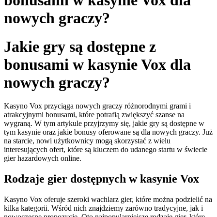
bonusami w kasynie Vox dla
nowych graczy?
Jakie gry są dostępne z
bonusami w kasynie Vox dla
nowych graczy?
Kasyno Vox przyciąga nowych graczy różnorodnymi grami i
atrakcyjnymi bonusami, które potrafią zwiększyć szanse na
wygraną. W tym artykule przyjrzymy się, jakie gry są dostępne w
tym kasynie oraz jakie bonusy oferowane są dla nowych graczy. Już
na starcie, nowi użytkownicy mogą skorzystać z wielu
interesujących ofert, które są kluczem do udanego startu w świecie
gier hazardowych online.
Rodzaje gier dostępnych w kasynie Vox
Kasyno Vox oferuje szeroki wachlarz gier, które można podzielić na
kilka kategorii. Wśród nich znajdziemy zarówno tradycyjne, jak i
nowoczesne propozycje. Oto najpopularniejsze rodzaje gier, które