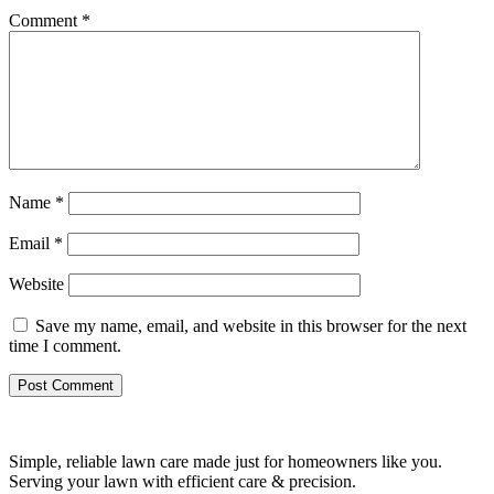
Comment
*
Name
*
Email
*
Website
Save my name, email, and website in this browser for the next
time I comment.
Simple, reliable lawn care made just for homeowners like you.
Serving your lawn with efficient care & precision.