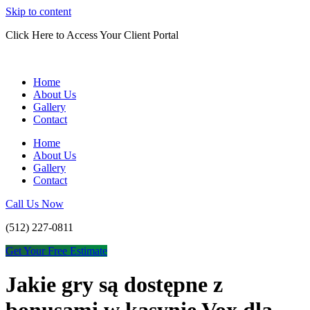
Skip to content
Click Here to Access Your Client Portal
Home
About Us
Gallery
Contact
Home
About Us
Gallery
Contact
Call Us Now
(512) 227-0811
Get Your Free Estimate
Jakie gry są dostępne z