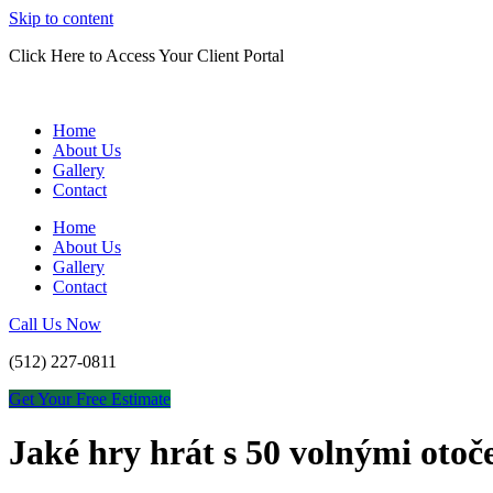
Skip to content
Click Here to Access Your Client Portal
Home
About Us
Gallery
Contact
Home
About Us
Gallery
Contact
Call Us Now
(512) 227-0811
Get Your Free Estimate
Jaké hry hrát s 50 volnými oto