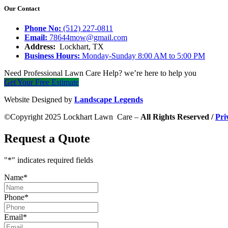
Our Contact
Phone No:
(512) 227-0811
Email:
78644mow@gmail.com
Address:
Lockhart, TX
Business Hours:
Monday-Sunday 8:00 AM to 5:00 PM
Need Professional Lawn Care Help? we’re here to help you
Get Your Free Estimate
Website Designed by
Landscape Legends
©Copyright 2025 Lockhart Lawn Care –
All Rights Reserved /
Pri
Request a Quote
"
*
" indicates required fields
Name
*
Phone
*
Email
*