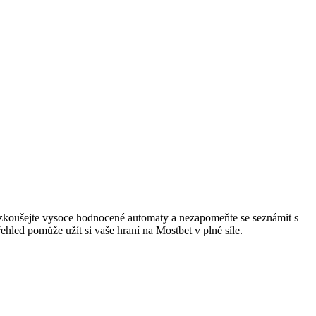
Vyzkoušejte vysoce hodnocené automaty a nezapomeňte se seznámit s
hled pomůže užít si vaše hraní na Mostbet v plné síle.