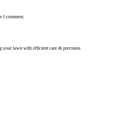
me I comment.
 your lawn with efficient care & precision.