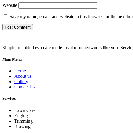
Website
Save my name, email, and website in this browser for the next ti
Simple, reliable lawn care made just for homeowners like you. Serving
Main Menu
Home
About us
Gallery
Contact Us
Services
Lawn Care
Edging
Trimming
Blowing