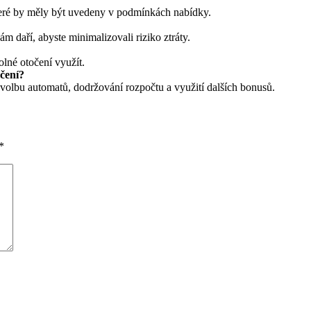
teré by měly být uvedeny v podmínkách nabídky.
m daří, abyste minimalizovali riziko ztráty.
olné otočení využít.
očení?
volbu automatů, dodržování rozpočtu a využití dalších bonusů.
*