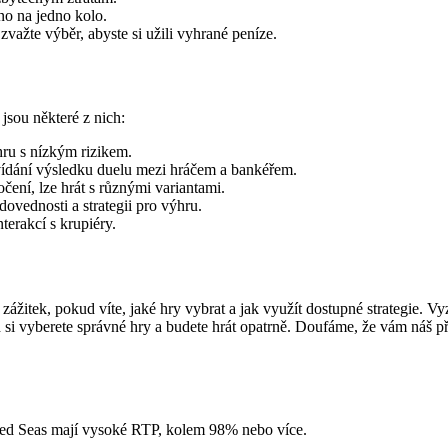
no na jedno kolo.
zvažte výběr, abyste si užili vyhrané peníze.
jsou některé z nich:
ýhru s nízkým rizikem.
dvídání výsledku duelu mezi hráčem a bankéřem.
očení, lze hrát s různými variantami.
ovednosti a strategii pro výhru.
erakcí s krupiéry.
žitek, pokud víte, jaké hry vybrat a jak využít dostupné strategie. 
i vyberete správné hry a budete hrát opatrně. Doufáme, že vám náš pře
ed Seas mají vysoké RTP, kolem 98% nebo více.