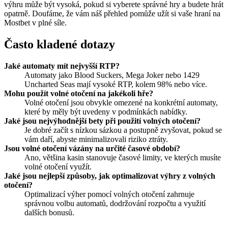
výhru může být vysoká, pokud si vyberete správné hry a budete hrát
opatrně. Doufáme, že vám náš přehled pomůže užít si vaše hraní na
Mostbet v plné síle.
Často kladené dotazy
Jaké automaty mít nejvyšší RTP?
Automaty jako Blood Suckers, Mega Joker nebo 1429
Uncharted Seas mají vysoké RTP, kolem 98% nebo více.
Mohu použít volné otočení na jakékoli hře?
Volné otočení jsou obvykle omezené na konkrétní automaty,
které by měly být uvedeny v podmínkách nabídky.
Jaké jsou nejvýhodnější bety při použití volných otočení?
Je dobré začít s nízkou sázkou a postupně zvyšovat, pokud se
vám daří, abyste minimalizovali riziko ztráty.
Jsou volné otočení vázány na určité časové období?
Ano, většina kasin stanovuje časové limity, ve kterých musíte
volné otočení využít.
Jaké jsou nejlepší způsoby, jak optimalizovat výhry z volných
otočení?
Optimalizací výher pomocí volných otočení zahrnuje
správnou volbu automatů, dodržování rozpočtu a využití
dalších bonusů.