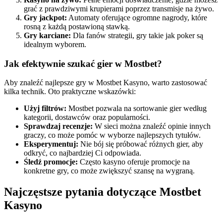
grać z prawdziwymi krupierami poprzez transmisje na żywo.
Gry jackpot:
Automaty oferujące ogromne nagrody, które
rosną z każdą postawioną stawką.
Gry karciane:
Dla fanów strategii, gry takie jak poker są
idealnym wyborem.
Jak efektywnie szukać gier w Mostbet?
Aby znaleźć najlepsze gry w Mostbet Kasyno, warto zastosować
kilka technik. Oto praktyczne wskazówki:
Użyj filtrów:
Mostbet pozwala na sortowanie gier według
kategorii, dostawców oraz popularności.
Sprawdzaj recenzje:
W sieci można znaleźć opinie innych
graczy, co może pomóc w wyborze najlepszych tytułów.
Eksperymentuj:
Nie bój się próbować różnych gier, aby
odkryć, co najbardziej Ci odpowiada.
Śledź promocje:
Często kasyno oferuje promocje na
konkretne gry, co może zwiększyć szansę na wygraną.
Najczęstsze pytania dotyczące Mostbet
Kasyno