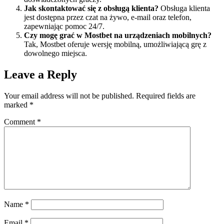
Jak skontaktować się z obsługą klienta?
Obsługa klienta
jest dostępna przez czat na żywo, e-mail oraz telefon,
zapewniając pomoc 24/7.
Czy mogę grać w Mostbet na urządzeniach mobilnych?
Tak, Mostbet oferuje wersję mobilną, umożliwiającą grę z
dowolnego miejsca.
Leave a Reply
Your email address will not be published.
Required fields are
marked
*
Comment
*
Name
*
Email
*