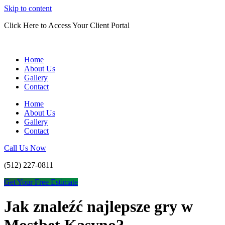
Skip to content
Click Here to Access Your Client Portal
Home
About Us
Gallery
Contact
Home
About Us
Gallery
Contact
Call Us Now
(512) 227-0811
Get Your Free Estimate
Jak znaleźć najlepsze gry w