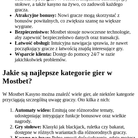
stołowe, a także kasyno na żywo, co zadowoli każdego
gracza.
Atrakcyjne bonusy:
Nowi gracze mogą skorzystać z
bonusów powitalnych, co zwiększa szansę na większe
wygrane.
Bezpieczeństwo:
Mostbet stosuje nowoczesne technologie,
aby zapewnić bezpieczeństwo danych oraz transakcji.
Łatwość obsługi:
Intuicyjna nawigacja sprawia, że nawet
początkujący gracze z łatwością znajdą interesujące gry.
Wsparcie klienta:
Dostęp do pomocy 24/7 w razie
jakichkolwiek problemów.
Jakie są najlepsze kategorie gier w
Mostbet?
W Mostbet Kasyno można znaleźć wiele gier, ale niektóre kategorie
przyciągają szczególną uwagę graczy. Oto kilka z nich:
Automaty wideo:
Emitują one różnorodne tematy,
udostępniając intrygujące funkcje bonusowe oraz wielkie
nagrody.
Gry stołowe:
Klasyki jak blackjack, ruletka czy bakarat,
dostępne w różnych wariantach dla różnorodnych graczy.
Kasyno na żywo:
Pełne emocji doświadczenie, gdzie możesz