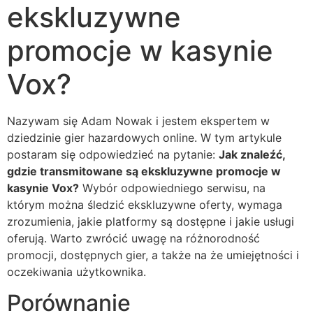
ekskluzywne
promocje w kasynie
Vox?
Nazywam się Adam Nowak i jestem ekspertem w
dziedzinie gier hazardowych online. W tym artykule
postaram się odpowiedzieć na pytanie:
Jak znaleźć,
gdzie transmitowane są ekskluzywne promocje w
kasynie Vox?
Wybór odpowiedniego serwisu, na
którym można śledzić ekskluzywne oferty, wymaga
zrozumienia, jakie platformy są dostępne i jakie usługi
oferują. Warto zwrócić uwagę na różnorodność
promocji, dostępnych gier, a także na że umiejętności i
oczekiwania użytkownika.
Porównanie