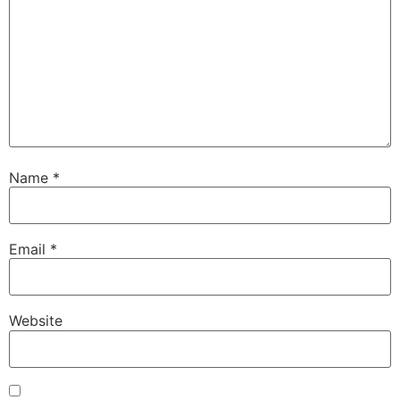
Name
*
Email
*
Website