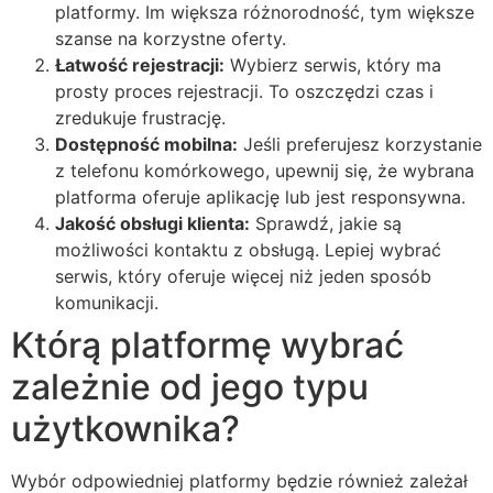
platformy. Im większa różnorodność, tym większe
szanse na korzystne oferty.
Łatwość rejestracji:
Wybierz serwis, który ma
prosty proces rejestracji. To oszczędzi czas i
zredukuje frustrację.
Dostępność mobilna:
Jeśli preferujesz korzystanie
z telefonu komórkowego, upewnij się, że wybrana
platforma oferuje aplikację lub jest responsywna.
Jakość obsługi klienta:
Sprawdź, jakie są
możliwości kontaktu z obsługą. Lepiej wybrać
serwis, który oferuje więcej niż jeden sposób
komunikacji.
Którą platformę wybrać
zależnie od jego typu
użytkownika?
Wybór odpowiedniej platformy będzie również zależał