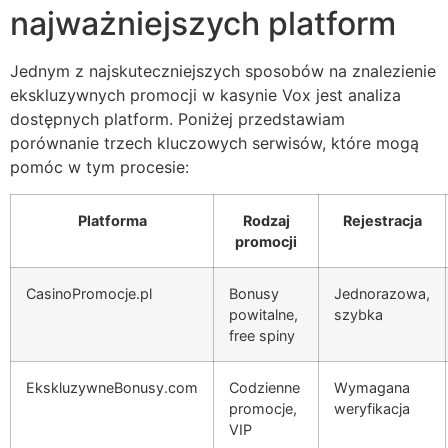
najważniejszych platform
Jednym z najskuteczniejszych sposobów na znalezienie
ekskluzywnych promocji w kasynie Vox jest analiza
dostępnych platform. Poniżej przedstawiam
porównanie trzech kluczowych serwisów, które mogą
pomóc w tym procesie:
Platforma
Rodzaj
Rejestracja
promocji
CasinoPromocje.pl
Bonusy
Jednorazowa,
powitalne,
szybka
free spiny
EkskluzywneBonusy.com
Codzienne
Wymagana
promocje,
weryfikacja
VIP