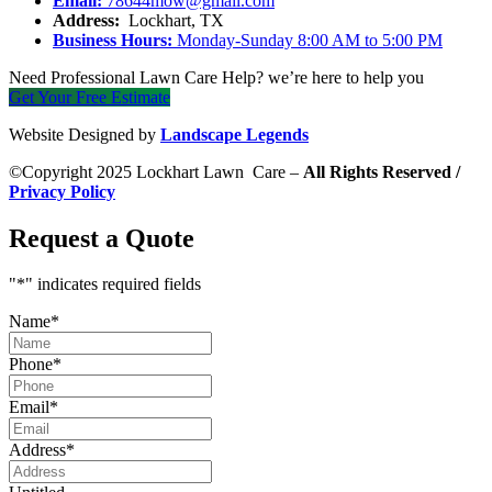
Email:
78644mow@gmail.com
Address:
Lockhart, TX
Business Hours:
Monday-Sunday 8:00 AM to 5:00 PM
Need Professional Lawn Care Help? we’re here to help you
Get Your Free Estimate
Website Designed by
Landscape Legends
©Copyright 2025 Lockhart Lawn Care –
All Rights Reserved /
Privacy Policy
Request a Quote
"
*
" indicates required fields
Name
*
Phone
*
Email
*
Address
*