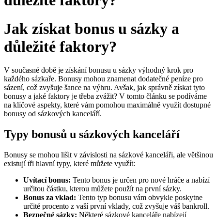
důležité faktory?
Jak získat bonus u sázky a
důležité faktory?
V současné době je získání bonusu u sázky výhodný krok pro
každého sázkaře. Bonusy mohou znamenat dodatečné peníze pro
sázení, což zvyšuje šance na výhru. Avšak, jak správně získat tyto
bonusy a jaké faktory je třeba zvážit? V tomto článku se podíváme
na klíčové aspekty, které vám pomohou maximálně využít dostupné
bonusy od sázkových kanceláří.
Typy bonusů u sázkových kanceláří
Bonusy se mohou lišit v závislosti na sázkové kanceláři, ale většinou
existují tři hlavní typy, které můžete využít:
Uvítací bonus:
Tento bonus je určen pro nové hráče a nabízí
určitou částku, kterou můžete použít na první sázky.
Bonus za vklad:
Tento typ bonusu vám obvykle poskytne
určité procento z vaší první vklady, což zvyšuje váš bankroll.
Bezpečné sázky:
Některé sázkové kanceláře nabízejí