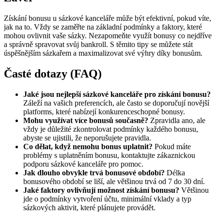
Získání bonusu u sázkové kanceláře může být efektivní, pokud víte,
jak na to. Vždy se zaměřte na základní podmínky a faktory, které
mohou ovlivnit vaše sázky. Nezapomeňte využít bonusy co nejdříve
a správně spravovat svůj bankroll. S těmito tipy se můžete stát
úspěšnějším sázkařem a maximalizovat své výhry díky bonusům.
Časté dotazy (FAQ)
Jaké jsou nejlepší sázkové kanceláře pro získání bonusu?
Záleží na vašich preferencích, ale často se doporučují novější
platforms, které nabízejí konkurenceschopné bonusy.
Mohu využívat více bonusů současně?
Zpravidla ano, ale
vždy je důležité zkontrolovat podmínky každého bonusu,
abyste se ujistili, že neporušujete pravidla.
Co dělat, když nemohu bonus uplatnit?
Pokud máte
problémy s uplatněním bonusu, kontaktujte zákaznickou
podporu sázkové kanceláře pro pomoc.
Jak dlouho obvykle trvá bonusové období?
Délka
bonusového období se liší, ale většinou trvá od 7 do 30 dní.
Jaké faktory ovlivňují možnost získání bonusu?
Většinou
jde o podmínky vytvoření účtu, minimální vklady a typ
sázkových aktivit, které plánujete provádět.