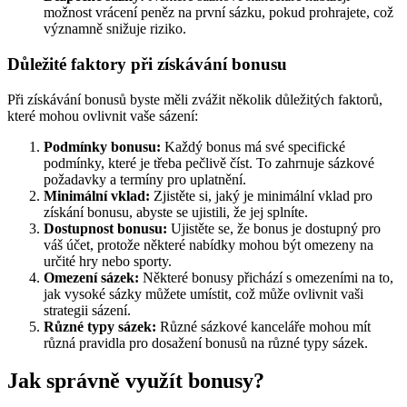
možnost vrácení peněz na první sázku, pokud prohrajete, což
významně snižuje riziko.
Důležité faktory při získávání bonusu
Při získávání bonusů byste měli zvážit několik důležitých faktorů,
které mohou ovlivnit vaše sázení:
Podmínky bonusu:
Každý bonus má své specifické
podmínky, které je třeba pečlivě číst. To zahrnuje sázkové
požadavky a termíny pro uplatnění.
Minimální vklad:
Zjistěte si, jaký je minimální vklad pro
získání bonusu, abyste se ujistili, že jej splníte.
Dostupnost bonusu:
Ujistěte se, že bonus je dostupný pro
váš účet, protože některé nabídky mohou být omezeny na
určité hry nebo sporty.
Omezení sázek:
Některé bonusy přichází s omezeními na to,
jak vysoké sázky můžete umístit, což může ovlivnit vaši
strategii sázení.
Různé typy sázek:
Různé sázkové kanceláře mohou mít
různá pravidla pro dosažení bonusů na různé typy sázek.
Jak správně využít bonusy?