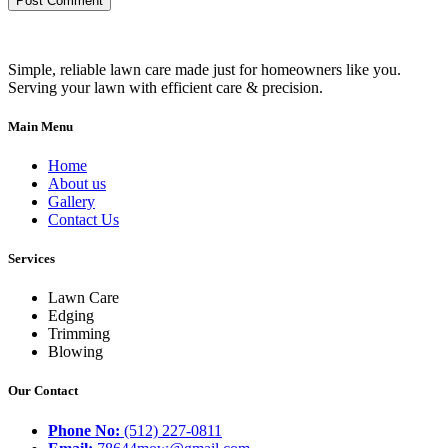
Simple, reliable lawn care made just for homeowners like you.
Serving your lawn with efficient care & precision.
Main Menu
Home
About us
Gallery
Contact Us
Services
Lawn Care
Edging
Trimming
Blowing
Our Contact
Phone No:
(512) 227-0811