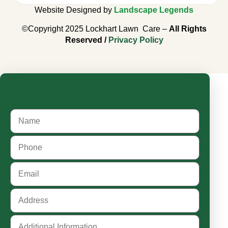
Website Designed by
Landscape Legends
©Copyright 2025 Lockhart Lawn Care –
All Rights
Reserved /
Privacy Policy