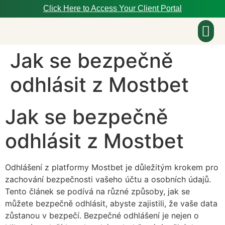
Click Here to Access Your Client Portal
Jak se bezpečně
About Us
odhlásit z Mostbet
Jak se bezpečně
odhlásit z Mostbet
Odhlášení z platformy Mostbet je důležitým krokem pro
zachování bezpečnosti vašeho účtu a osobních údajů.
Tento článek se podívá na různé způsoby, jak se
můžete bezpečně odhlásit, abyste zajistili, že vaše data
zůstanou v bezpečí. Bezpečné odhlášení je nejen o