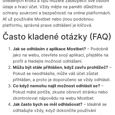
uvedených kroků a tipů můžete zabezpečit své osobní
údaje a hrací účet. Vždy mějte na paměti důležitost
ochrany soukromí a bezpečnosti na online platformách.
Ať už používáte Mostbet nebo jinou podobnou
platformu, správná praxe odhlášení je klíčová.
Často kladené otázky (FAQ)
Jak se odhlásím z aplikace Mostbet?
– Podobně
jako na webu, otevřete svojí aplikaci, přejděte na
profil a hledejte možnost odhlášení.
Můžu být stále přihlášen, když zavřu prohlížeč?
–
Pokud se neodhlásíte, může váš účet zůstat
přihlášen, a proto je doporučeno se vždy odhlásit.
Co když nemohu najít možnost odhlásit se?
–
Pokud máte potíže, zkuste obnovit stránku nebo
zkontrolovat nápovědu na webu Mostbet.
Jak často bych se měl odhlašovat?
– Ideálně se
odhlašujte vždy, když dokončíte používání