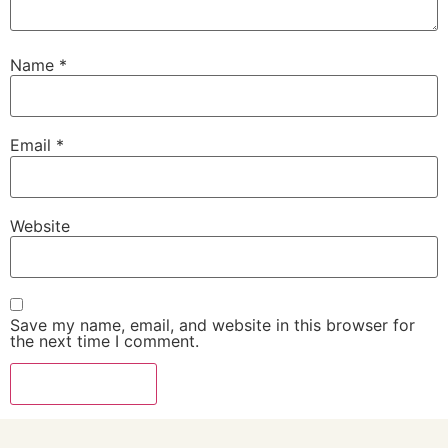
Name
*
Email
*
Website
Save my name, email, and website in this browser for
the next time I comment.