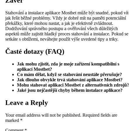
Závěr
Stahování a instalace aplikace Mostbet může být snadné, pokud víte
jak řešit běžné problémy. Vždy je dobré mít na paměti potenciální
překážky, které mohou nastat, a jak je efektivně zvládnout.
Dodržování správného postupu a ověřování všech důležitých
aspektů může zajistit hladký proces stahování a instalace. Pokud se
setkáte s obtížemi, neváhejte použít výše uvedené tipy a triky.
Časté dotazy (FAQ)
Jak mohu zjistit, zda je moje zařízení kompatibilní s
aplikací Mostbet?
Co mám dělat, když se stahování neustále přerušuje?
Jak dlouho obvykle trvá stahování aplikace Mostbet?
Mohu stahovat aplikaci Mostbet z alternativních zdrojů?
Jaké jsou nejčastější chyby během instalace aplikace?
Leave a Reply
Your email address will not be published.
Required fields are
marked
*
Comment
*