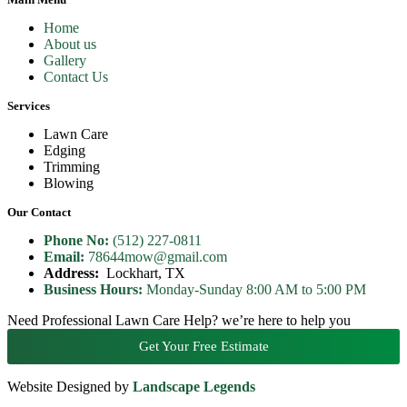
Home
About us
Gallery
Contact Us
Services
Lawn Care
Edging
Trimming
Blowing
Our Contact
Phone No:
(512) 227-0811
Email:
78644mow@gmail.com
Address:
Lockhart, TX
Business Hours:
Monday-Sunday 8:00 AM to 5:00 PM
Need Professional Lawn Care Help? we’re here to help you
Get Your Free Estimate
Website Designed by
Landscape Legends