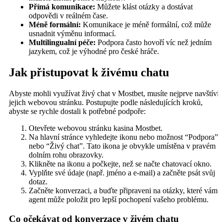
Přímá komunikace:
Můžete klást otázky a dostávat
odpovědi v reálném čase.
Méně formální:
Komunikace je méně formální, což může
usnadnit výměnu informací.
Multilingualní péče:
Podpora často hovoří víc než jedním
jazykem, což je výhodné pro české hráče.
Jak přistupovat k živému chatu
Abyste mohli využívat živý chat v Mostbet, musíte nejprve navštívit
jejich webovou stránku. Postupujte podle následujících kroků,
abyste se rychle dostali k potřebné podpoře:
Otevřete webovou stránku kasina Mostbet.
Na hlavní stránce vyhledejte ikonu nebo možnost “Podpora”
nebo “Živý chat”. Tato ikona je obvykle umístěna v pravém
dolním rohu obrazovky.
Klikněte na ikonu a počkejte, než se načte chatovací okno.
Vyplňte své údaje (např. jméno a e-mail) a začněte psát svůj
dotaz.
Začněte konverzaci, a buďte připraveni na otázky, které vám
agent může položit pro lepší pochopení vašeho problému.
Co očekávat od konverzace v živém chatu