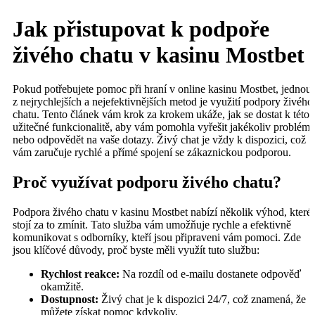
Jak přistupovat k podpoře
živého chatu v kasinu Mostbet
Pokud potřebujete pomoc při hraní v online kasinu Mostbet, jednou
z nejrychlejších a nejefektivnějších metod je využití podpory živého
chatu. Tento článek vám krok za krokem ukáže, jak se dostat k této
užitečné funkcionalitě, aby vám pomohla vyřešit jakékoliv problém
nebo odpovědět na vaše dotazy. Živý chat je vždy k dispozici, což
vám zaručuje rychlé a přímé spojení se zákaznickou podporou.
Proč využívat podporu živého chatu?
Podpora živého chatu v kasinu Mostbet nabízí několik výhod, které
stojí za to zmínit. Tato služba vám umožňuje rychle a efektivně
komunikovat s odborníky, kteří jsou připraveni vám pomoci. Zde
jsou klíčové důvody, proč byste měli využít tuto službu:
Rychlost reakce:
Na rozdíl od e-mailu dostanete odpověď
okamžitě.
Dostupnost:
Živý chat je k dispozici 24/7, což znamená, že
můžete získat pomoc kdykoliv.