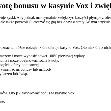
tę bonusu w kasynie Vox i zwię
 zyski. Aby jednak maksymalnie zwiększyć korzyści płynące z oferty
ale także pozwoli Ci cieszyć się grą bez obaw o straty. W tym artyku
znać ich różne rodzaje, które oferuje kasyno Vox. Oto niektóre z nich
raczom i może wynosić nawet 100% pierwszej wpłaty.
 konta i może obejmować różne kwoty.
zęścią oferty bonusowej.
wymieniać na bonusy lub nagrody.
darzeń lub świąt.
roków. Oto jak aktywować bonus w kasynie Vox:
ne.