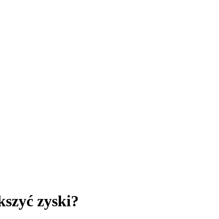
kszyć zyski?