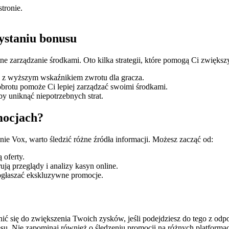
tronie.
ystaniu bonusu
tne zarządzanie środkami. Oto kilka strategii, które pomogą Ci zwiększ
e z wyższym wskaźnikiem zwrotu dla gracza.
rotu pomoże Ci lepiej zarządzać swoimi środkami.
by uniknąć niepotrzebnych strat.
mocjach?
e Vox, warto śledzić różne źródła informacji. Możesz zacząć od:
 oferty.
rują przeglądy i analizy kasyn online.
 ogłaszać ekskluzywne promocje.
 się do zwiększenia Twoich zysków, jeśli podejdziesz do tego z odpo
. Nie zapominaj również o śledzeniu promocji na różnych platformach,