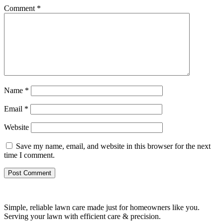
Comment
*
Name
*
Email
*
Website
Save my name, email, and website in this browser for the next
time I comment.
Simple, reliable lawn care made just for homeowners like you.
Serving your lawn with efficient care & precision.