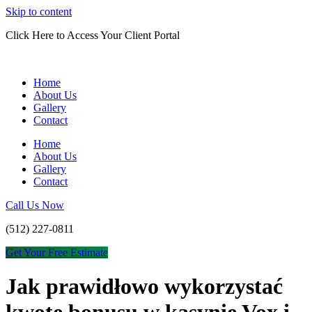
Skip to content
Click Here to Access Your Client Portal
Home
About Us
Gallery
Contact
Home
About Us
Gallery
Contact
Call Us Now
(512) 227-0811
Get Your Free Estimate
Jak prawidłowo wykorzystać