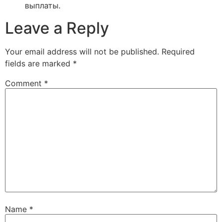
выплаты.
Leave a Reply
Your email address will not be published.
Required
fields are marked
*
Comment
*
Name
*