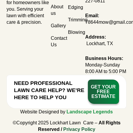
227-0811
for homeowners like
About
Edging
you. Serving your
us
lawn with efficient
Email:
Trimming
care & precision.
78644mow@gmail.co
Gallery
Blowing
Address:
Contact
Lockhart, TX
Us
Business Hours:
Monday-Sunday
8:00 AM to 5:00 PM
NEED PROFESSIONAL
GET YOUR
LAWN CARE HELP? WE’RE
FREE
ESTIMATE
HERE TO HELP YOU
Website Designed by
Landscape Legends
©Copyright 2025 Lockhart Lawn Care –
All Rights
Reserved /
Privacy Policy