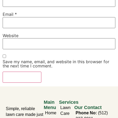
Email
*
Website
Save my name, email, and website in this browser for
the next time I comment.
Main
Services
Menu
Our Contact
Lawn
Simple, reliable
Home
Phone No:
(512)
Care
lawn care made just