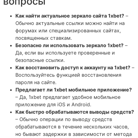
вопросы
Как найти актуальное зеркало сайта 1xbet?
–
Обычно актуальные ссылки можно найти на
форумах или специализированных сайтах,
посвященных ставкам.
Безопасно ли использовать зеркало 1xbet?
–
Да, если вы используете проверенные и
безопасные ссылки.
Как восстановить доступ к аккаунту на 1xbet?
–
Воспользуйтесь функцией восстановления
пароля на сайте.
Предлагает ли 1xbet мобильное приложение?
– Да, 1xbet предлагает удобное мобильное
приложение для iOS и Android.
Как быстро обрабатываются выводы средств?
– Обычно операции по выводу средств
обрабатываются в течение нескольких часов,
но бывают задержки в зависимости от метода