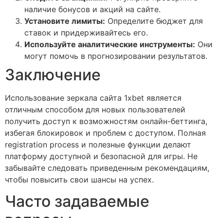
наличие бонусов и акций на сайте.
Установите лимиты:
Определите бюджет для
ставок и придерживайтесь его.
Используйте аналитические инструменты:
Они
могут помочь в прогнозировании результатов.
Заключение
Использование зеркала сайта 1xbet является
отличным способом для новых пользователей
получить доступ к возможностям онлайн-беттинга,
избегая блокировок и проблем с доступом. Полная
registration process и полезные функции делают
платформу доступной и безопасной для игры. Не
забывайте следовать приведенным рекомендациям,
чтобы повысить свои шансы на успех.
Часто задаваемые