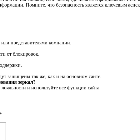
нформации. Помните, что безопасность является ключевым аспек
 или представителями компании.
сти от блокировок.
поддержки.
ут защищены так же, как и на основном сайте.
зования зеркал?
 лояльности и используйте все функции сайта.
*