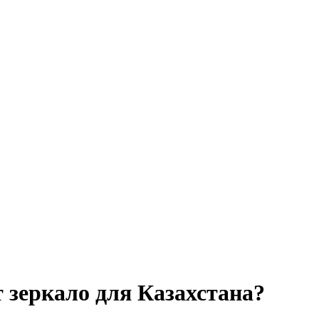
 зеркало для Казахстана?