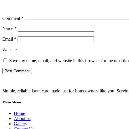
Comment
*
Name
*
Email
*
Website
Save my name, email, and website in this browser for the next ti
Simple, reliable lawn care made just for homeowners like you. Serving
Main Menu
Home
About us
Gallery
Contact Us