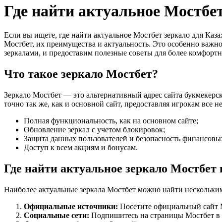
Где найти актуальное Мостбет
Если вы ищете, где найти актуальное Мостбет зеркало для Каза
Мостбет, их преимущества и актуальность. Это особенно важно
зеркалами, и предоставим полезные советы для более комфорт
Что такое зеркало Мостбет?
Зеркало Мостбет — это альтернативный адрес сайта букмекерс
точно так же, как и основной сайт, предоставляя игрокам все 
Полная функциональность, как на основном сайте;
Обновление зеркал с учетом блокировок;
Защита данных пользователей и безопасность финансовы
Доступ к всем акциям и бонусам.
Где найти актуальное зеркало Мостбет 
Наиболее актуальные зеркала Мостбет можно найти нескольки
Официальные источники:
Посетите официальный сайт М
Социальные сети:
Подпишитесь на страницы Мостбет в с