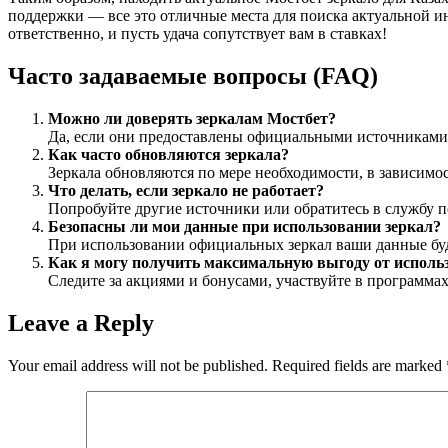
поддержки — все это отличные места для поиска актуальной и
ответственно, и пусть удача сопутствует вам в ставках!
Часто задаваемые вопросы (FAQ)
Можно ли доверять зеркалам Мостбет?
Да, если они предоставлены официальными источниками
Как часто обновляются зеркала?
Зеркала обновляются по мере необходимости, в зависимо
Что делать, если зеркало не работает?
Попробуйте другие источники или обратитесь в службу 
Безопасны ли мои данные при использовании зеркал?
При использовании официальных зеркал ваши данные буд
Как я могу получить максимальную выгоду от исполь
Следите за акциями и бонусами, участвуйте в программах
Leave a Reply
Your email address will not be published.
Required fields are marked