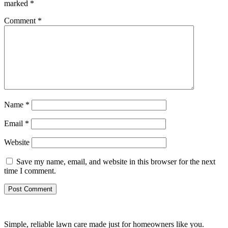
marked
*
Comment
*
Name
*
Email
*
Website
Save my name, email, and website in this browser for the next
time I comment.
Simple, reliable lawn care made just for homeowners like you.