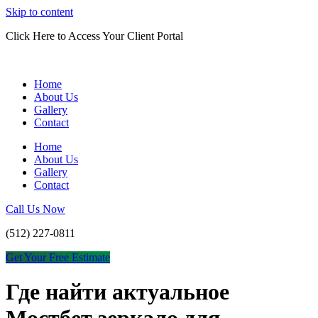
Skip to content
Click Here to Access Your Client Portal
Home
About Us
Gallery
Contact
Home
About Us
Gallery
Contact
Call Us Now
(512) 227-0811
Get Your Free Estimate
Где найти актуальное