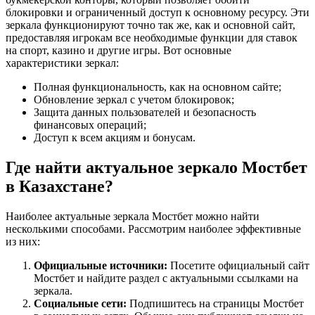
блокировки и ограниченный доступ к основному ресурсу. Эти
зеркала функционируют точно так же, как и основной сайт,
предоставляя игрокам все необходимые функции для ставок
на спорт, казино и другие игры. Вот основные
характеристики зеркал:
Полная функциональность, как на основном сайте;
Обновление зеркал с учетом блокировок;
Защита данных пользователей и безопасность
финансовых операций;
Доступ к всем акциям и бонусам.
Где найти актуальное зеркало Мостбет
в Казахстане?
Наиболее актуальные зеркала Мостбет можно найти
несколькими способами. Рассмотрим наиболее эффективные
из них:
Официальные источники:
Посетите официальный сайт
Мостбет и найдите раздел с актуальными ссылками на
зеркала.
Социальные сети:
Подпишитесь на страницы Мостбет