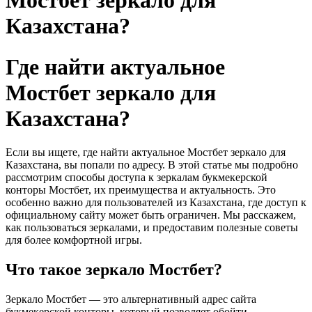
Мостбет зеркало для
Казахстана?
Где найти актуальное
Мостбет зеркало для
Казахстана?
Если вы ищете, где найти актуальное Мостбет зеркало для
Казахстана, вы попали по адресу. В этой статье мы подробно
рассмотрим способы доступа к зеркалам букмекерской
конторы Мостбет, их преимущества и актуальность. Это
особенно важно для пользователей из Казахстана, где доступ к
официальному сайту может быть ограничен. Мы расскажем,
как пользоваться зеркалами, и предоставим полезные советы
для более комфортной игры.
Что такое зеркало Мостбет?
Зеркало Мостбет — это альтернативный адрес сайта
букмекерской конторы, который позволяет обойти